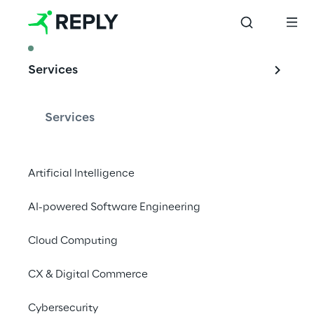
ARTICLE
Services
Omnichannel - Il 
Futuro del B2C
Services
Artificial Intelligence
Quattro suggerimenti da Julia Saswito, 
AI-powered Software Engineering
Reply Digital Experience Practice Leader, su 
come offrire ai clienti la Customer 
Cloud Computing
Experience perfetta in un panorama 
commerciale omnicanale.
CX & Digital Commerce
Cybersecurity