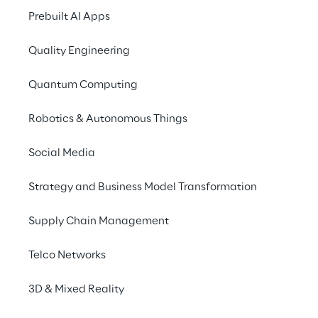
Prebuilt AI Apps
Diversi agenti, un'unica interfaccia
Quality Engineering
Quantum Computing
L'adoption della rete
Un unico strato 
Robotics & Autonomous Things
architetturale per 
Social Media
superare i silos
Strategy and Business Model Transformation
I retailer spesso si trovano a gestire 
Supply Chain Management
ecosistemi IT frammentati, in cui vari sistemi 
operano in modo isolato, portando a 
Telco Networks
inefficienze e flussi di lavoro disconnessi sia 
nelle sedi centrali che nelle reti di vendita. 
3D & Mixed Reality
Nei negozi, questa frammentazione può 