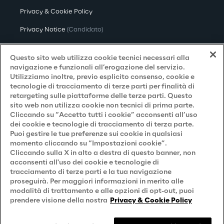
Privacy & Cookie Policy
Privacy Notice
(Candidato)
Privacy Notice
(Cliente)
Questo sito web utilizza cookie tecnici necessari alla
Privacy Notice
(Fornitore)
navigazione e funzionali all’erogazione del servizio.
Utilizziamo inoltre, previo esplicito consenso, cookie e
Privacy Notice
(Marketing)
tecnologie di tracciamento di terze parti per finalità di
retargeting sulle piattaforme delle terze parti. Questo
Accessibilità
sito web non utilizza cookie non tecnici di prima parte.
Cliccando su “Accetto tutti i cookie” acconsenti all’uso
dei cookie e tecnologie di tracciamento di terza parte.
Puoi gestire le tue preferenze sui cookie in qualsiasi
Careers
momento cliccando su “Impostazioni cookie”.
Cliccando sulla X in alto a destra di questo banner, non
Contacts
acconsenti all'uso dei cookie e tecnologie di
tracciamento di terze parti e la tua navigazione
proseguirà. Per maggiori informazioni in merito alle
modalità di trattamento e alle opzioni di opt-out, puoi
prendere visione della nostra
Privacy & Cookie Policy