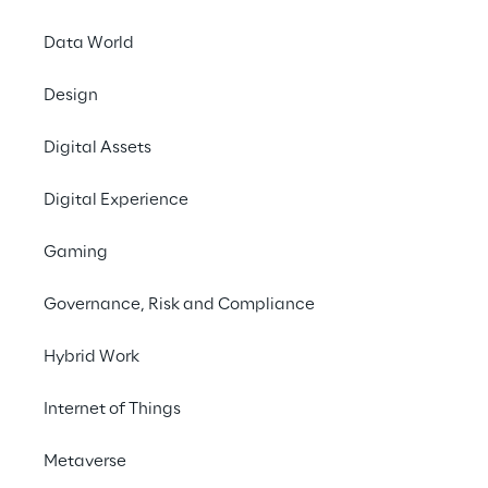
specializzati possono 
Data World
ottimizzare le operazioni 
e migliorare le 
Design
performance 
Digital Assets
interagendo con i client 
advisor tramite 
Digital Experience
un'interfaccia 
Gaming
conversazionale 
unificata.
Governance, Risk and Compliance
Hybrid Work
Internet of Things
INDEX
Metaverse
Adottare un'architettura multi-agente