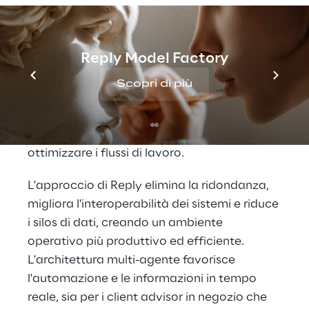
causare rallentamenti operativi, esperienze 
clienti incoerenti e un aumento dei costi 
operativi. Per affrontare queste sfide, Reply 
Reply Model Factory
propone un approccio basato sull'AI per 
raggruppare tutti i sistemi del negozio sotto 
Scopri di più
un unico layer, per ottenere interfacce più 
fluide per i client advisor, semplificare le 
interazioni tra le diverse applicazioni e 
ottimizzare i flussi di lavoro.
L'approccio di Reply elimina la ridondanza, 
migliora l'interoperabilità dei sistemi e riduce 
i silos di dati, creando un ambiente 
operativo più produttivo ed efficiente. 
L'architettura multi-agente favorisce 
l'automazione e le informazioni in tempo 
reale, sia per i client advisor in negozio che 