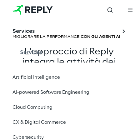
Services
MIGLIORARE LA PERFORMANCE
 CON GLI AGENTI AI
L'approccio di Reply 
Services
integra le attività dei 
punti vendita grazie a un 
Artificial Intelligence
layer unico, per 
semplificare i flussi di 
AI-powered Software Engineering
lavoro e fornire 
Cloud Computing
informazioni in tempo 
reale per i client advisor e 
CX & Digital Commerce
i manager. Agenti AI 
Cybersecurity