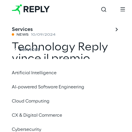
Services
NEWS
10/09/2024
Technology Reply
Services
vince il premio
Oracle Partner
Artificial Intelligence
Awards 2024 -
AI-powered Software Engineering
Europe South
Cloud Computing
Innovation
CX & Digital Commerce
Condividi con un amico
Cybersecurity