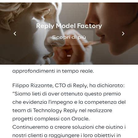
Il progetto ha comportato la creazione di
una piattaforma per migliorare l'efficienza
operativa. Sfruttando
Oracle Database
Reply Model Factory
23ai
, il
servizio Generative AI di Oracle
Cloud Infrastructure (
Scopri di più
OCI) e algoritmi di
machine learning
, il progetto ha migliorato
in modo significativo le capacità di root
cause analysis, fornendo a Bitron
approfondimenti in tempo reale.
Filippo Rizzante, CTO di Reply, ha dichiarato:
“Siamo lieti di aver ottenuto questo premio
che evidenzia l'impegno e la competenza del
team di Technology Reply nel realizzare
progetti complessi con Oracle.
Continueremo a creare soluzioni che aiutino i
nostri clienti a raggiungere i loro obiettivi in