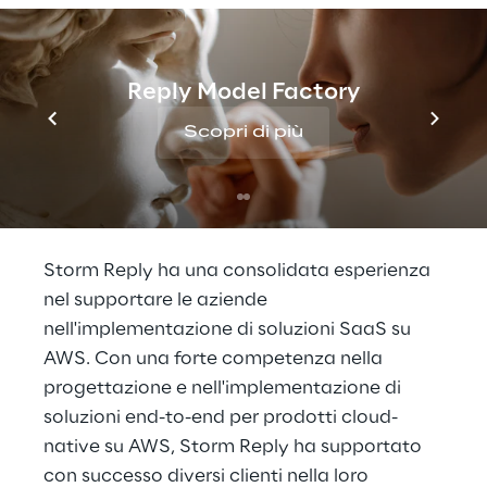
nell’Amazon Partner Network e sulle
competenze” ha affermato Filippo Rizzante,
CTO di Reply. “Siamo felici di essere uno dei
Reply Model Factory
primi APN partner ad ottenere la AWS SaaS
Competency. Questa competenza si va ad
Scopri di più
aggiungere alle altre già acquisite come
AWS Oracle, Data & Analytics, IoT, Migration,
Industrial Software and DevOps.”
Storm Reply ha una consolidata esperienza
nel supportare le aziende
nell'implementazione di soluzioni SaaS su
AWS. Con una forte competenza nella
progettazione e nell'implementazione di
soluzioni end-to-end per prodotti cloud-
native su AWS, Storm Reply ha supportato
con successo diversi clienti nella loro