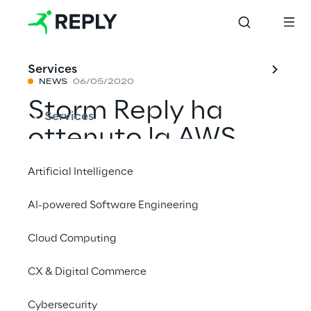
Services
NEWS
06/05/2020
Storm Reply ha
Services
ottenuto la AWS
SaaS Competency
Artificial Intelligence
AI-powered Software Engineering
Condividi con un amico
Cloud Computing
AWS
CX & Digital Commerce
News
Cybersecurity