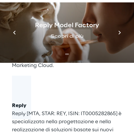
offrire agli utenti finali.
La base del continuo successo di Reply è
Reply Model Factory
rappresentata dai suoi
Adobe Competence
Centers
, che coprono un'ampia gamma di
Scopri di più
competenze di progettazione, sviluppo,
manutenzione e supporto all'interno degli
ecosistemi Adobe Experience Cloud e Adobe
Marketing Cloud.
Reply
Reply [MTA, STAR: REY, ISIN: IT0005282865] è
specializzata nella progettazione e nella
realizzazione di soluzioni basate sui nuovi