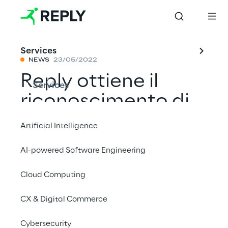
Services
NEWS
23/05/2022
Reply ottiene il
Services
riconoscimento di
Platinum Solution
Artificial Intelligence
Partner da parte di
AI-powered Software Engineering
Adobe
Cloud Computing
CX & Digital Commerce
Condividi con un amico
Cybersecurity