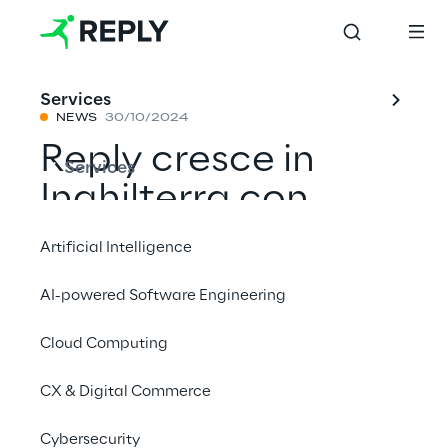
Services
NEWS
30/10/2024
Reply cresce in
Services
Inghilterra con
Solirius, leader nei
Artificial Intelligence
progetti di
AI-powered Software Engineering
trasformazione
Cloud Computing
digitale per il
settore
CX & Digital Commerce
Government
Cybersecurity