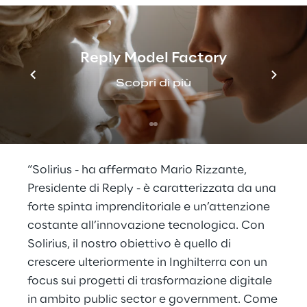
L'investimento in Solirius rientra nella
strategia di crescita internazionale di Reply,
Reply Model Factory
in particolare nel Regno Unito, dove Reply,
con uffici a Londra e Manchester, annovera
Scopri di più
tra i propri clienti la maggior parte dei
principali gruppi nei settori retail, dei servizi
finanziari e dei trasporti.
“Solirius - ha affermato Mario Rizzante,
Presidente di Reply - è caratterizzata da una
forte spinta imprenditoriale e un’attenzione
costante all’innovazione tecnologica. Con
Solirius, il nostro obiettivo è quello di
crescere ulteriormente in Inghilterra con un
focus sui progetti di trasformazione digitale
in ambito public sector e government. Come