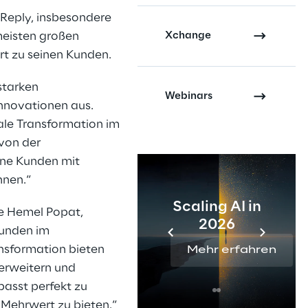
n Reply, insbesondere
Xchange
meisten großen
rt zu seinen Kunden.
 starken
Webinars
nnovationen aus.
tale Transformation im
 von der
ine Kunden mit
nnen.“
Scaling AI in
te Hemel Popat,
2026
Kunden im
ansformation bieten
Mehr erfahren
erweitern und
passt perfekt zu
 Mehrwert zu bieten.“