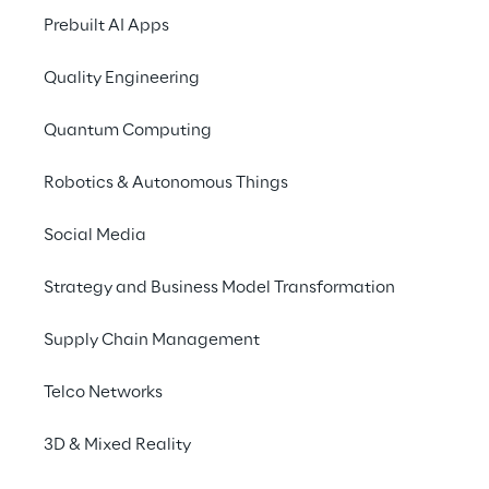
Prebuilt AI Apps
Die Investition in Sol
in Großbritannien. R
Quality Engineering
Konzerne in den Bere
Quantum Computing
„Solirius“, so Mario R
unternehmerischen Im
Robotics & Autonomous Things
Dank Solirius wollen 
Regierungssektor weit
Social Media
Innovationskraft und
hochmodernen Lösung
Strategy and Business Model Transformation
„Wir freuen uns, dass
Supply Chain Management
Geschäftsführer und 
Telco Networks
öffentlichen Sektor w
und unser Angebot da
3D & Mixed Reality
verbessern können. Di
unserer, und wir fre