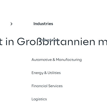
Industries
 in Großbritannien m
Industries
nem führenden Anbiete
Automotive & Manufacturing
 für die digitale
on im Regierungssek
Energy & Utilities
Financial Services
nd teilen
Logistics