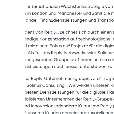
irius ist Teil der internationalen Wachstumsstrategie vo
eply hat Büros in London und Manchester und zählt die 
ichen Einzelhandel, Finanzdienstleistungen und Transpo
izzante, Präsident von Reply, „zeichnet sich durch einen
puls und ständige Konzentration auf technologische I
wir in England mit einem Fokus auf Projekte für die digi
er wachsen. Als Teil des Reply-Netzwerks wird Solirius
 Kreativität der gesamten Gruppe profitieren und so se
en und Dienstleistungen noch besser unterstützen kö
 Solirius Teil der Reply-Unternehmensgruppe wird“, sag
Gründer von Solirius Consulting. „Wir werden unseren 
eiterhin die besten Dienstleistungen für die digitale Tr
nk der spezialisierten Unternehmen der Reply-Gruppe 
e kunden- und innovationsorientierte Kultur von Reply 
uen uns darauf, unseren Kunden gemeinsam zusätzlichen