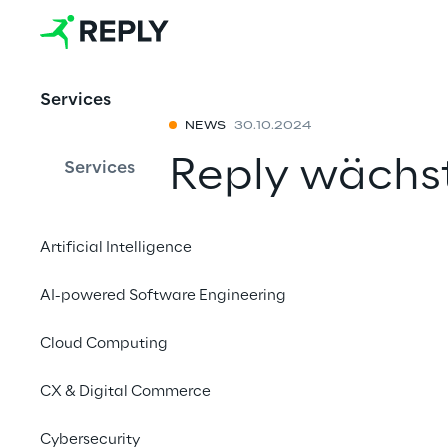
Services
NEWS
30.10.2024
Reply wächst
Services
Solirius, ei
Artificial Intelligence
von Projekten
AI-powered Software Engineering
Transformati
Cloud Computing
Mit einem Freu
CX & Digital Commerce
Cybersecurity