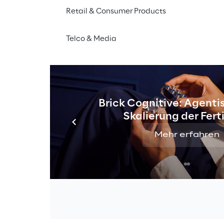
Retail & Consumer Products
Y] gibt bekannt, dass
Solirius
,
www.solirius.com
, ein f
Telco & Media
ch der digitalen Transformation, nunmehr Teil des U
in London gegründet und bietet Beratungsdienstleistung
sweise zunehmend kundenzentriert und nachhaltig zu ges
Brick Cognitive: Agentis
m Entwurf von Datenarchitekturen bis hin zur Planung
Skalierung der Fer
ungen reichen, kombiniert werden.
Mehr erfahren
dere über eine starke Spezialisierung auf künstliche Inte
anagement verfügt, arbeitet für die wichtigsten briti
m Prozess der digitalen Transformation und der Einfü
rstützung von Dienstleistungen für die Bürger. Zu den 
Courts & Tribunals Service),
FCDOS
(Foreign, Common
ervices),
DfE
(Department for Education) und
BDUK
(B