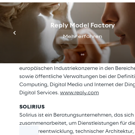
Reply Model Factory
Mehr erfahren
REPLY
Reply [EXM, STAR: REY, ISIN: IT0005282865] ist
Kommunikationskanälen und digitalen Medien. 
europäischen Industriekonzerne in den Bereich
sowie öffentliche Verwaltungen bei der Defini
Computing, Digital Media und Internet der Din
Digital Services.
www.reply.com
SOLIRIUS
Solirius ist ein Beratungsunternehmen, das sich
zusammenarbeitet, um Dienstleistungen für die 
Softwareentwicklung, technischer Architektur, 