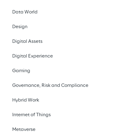
30. Oktober 2024
Data World
REPLY [EXM, STAR: RE
Design
Unternehmen im Berei
der Reply-Gruppe ist.
Digital Assets
Solirius wurde 2007 
Digital Experience
abzielen, die Arbeit
Kompetenzen, die vo
Gaming
digitaler Dienstleist
Governance, Risk and Compliance
Solirius, das insbeson
Lieferung und Datenm
Hybrid Work
Regierungsbehörden a
Technologien zur Unte
Internet of Things
gehören
HMCTS
(HM 
Metaverse
Development Office S