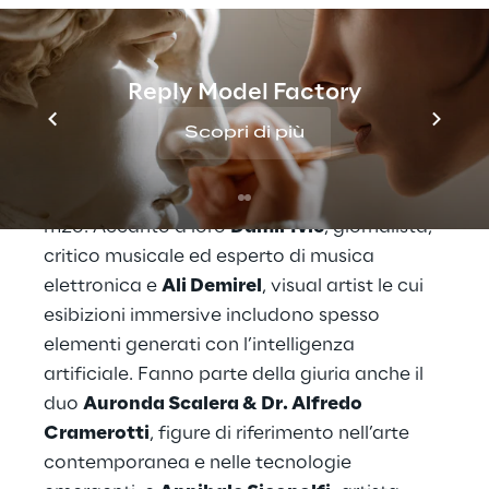
Tra i membri della giuria figurano nomi di
rilievo come
Seth Troxler
e
DJ Tennis
, DJ e
Reply Model Factory
produttori noti per il loro approccio
Scopri di più
pionieristico all’uso dell’AI nelle performance
dal vivo, e
Albertino
— DJ, conduttore
radiofonico e direttore artistico di Radio
m2o. Accanto a loro
Damir Ivic
, giornalista,
critico musicale ed esperto di musica
elettronica e
Ali Demirel
, visual artist le cui
esibizioni immersive includono spesso
elementi generati con l’intelligenza
artificiale. Fanno parte della giuria anche il
duo
Auronda Scalera & Dr. Alfredo
Cramerotti
, figure di riferimento nell’arte
contemporanea e nelle tecnologie