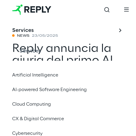
Services
NEWS
23/05/2025
Reply annuncia la
Services
giuria del primo AI
Music Contest: i
Artificial Intelligence
finalisti si
AI-powered Software Engineering
esibiranno sul palco
Cloud Computing
del Kappa
FuturFestival a
CX & Digital Commerce
Torino
Cybersecurity