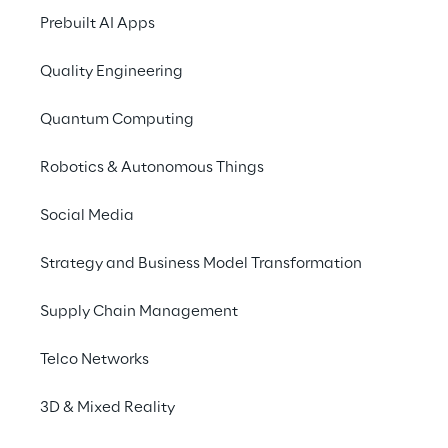
trasformazione attrave
Prebuilt AI Apps
AI-supported c
Quality Engineering
personalizzati su
Agentic Custom
Quantum Computing
controllano e ot
Integrated Go-
Robotics & Autonomous Things
di un’architettur
digitali.
Social Media
Attraverso numerosi
Strategy and Business Model Transformation
di
trasformare esigen
rilancio di BlackBer
Supply Chain Management
Experience Manager E
Telco Networks
sviluppo di architett
una piattaforma unifi
3D & Mixed Reality
piattaforma centraliz
globale per clienti, 