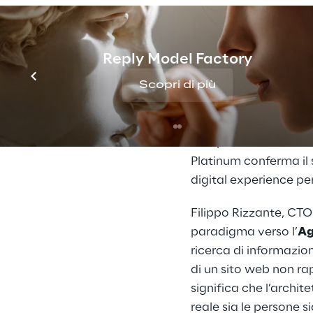
Systel
nell’implement
Commerce, che consent
propri online store,
Reply Model Factory
Scopri di più
Dennis Saatkamp, Par
da molti anni uno dei
campo un know-how t
comprensione delle ar
Platinum conferma il s
digital experience per 
Filippo Rizzante, CT
paradigma verso l’
Ag
ricerca di informazion
di un sito web non ra
significa che l’archi
reale sia le persone