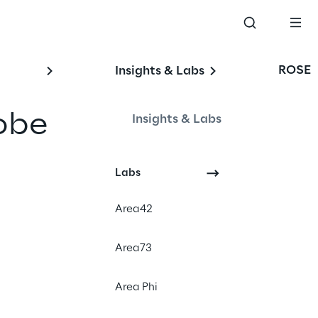
ROSE
Insights & Labs
obe
Insights & Labs
Labs
adobe alliance news
Area42
Area73
ll’interno del Gruppo
mbito
Area Phi
onoscimento