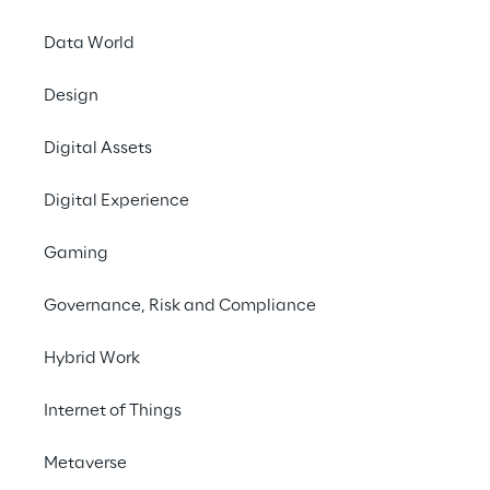
esclusivamente alle 
soluzioni basate su A
Data World
complessi.
Design
Dal 2008, gli espert
aziende internaziona
Digital Assets
moderne
piattaforme
Digital Experience
rafforza il ruolo di 
settori e ne evidenz
Gaming
Experience Cloud.
Governance, Risk and Compliance
Le esigenze che oggi 
cambiamento radicale. 
Hybrid Work
personalizzare auton
i segnali dei clienti
Internet of Things
operano in autonomia 
progressivamente in 
Metaverse