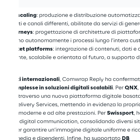
rso tre principali aree di intervento:
ontent scaling
: produzione e distribuzione automatizza
 mercati e canali differenti, abilitate da servizi di gener
er Journeys
: progettazione di architetture di piattafor
timizzano autonomamente i processi lungo l’intera cus
to-Market platforms
: integrazione di contenuti, dati 
a coerente, scalabile e orientata al futuro, a supporto d
progetti internazionali
, Comwrap Reply ha confermato
ze complesse in soluzioni digitali scalabili
. Per
QNX
,
ry.com attraverso una nuova piattaforma digitale basa
dge Delivery Services, mettendo in evidenza la propr
ure web moderne e ad alte prestazioni. Per
Swissport
, 
cata di digital communication, consolidando diversi sit
zata per garantire un’immagine digitale uniforme e ricon
partner, media e dipendenti. Infine, ha supportato
DB