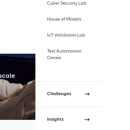
lementazione di
Cyber Security Lab
o di progetti digitali
House of Models
 Adobe, affiancando
IoT Validation Lab
luzione di
e “Platinum Partner”
Test Automation
e in molteplici
Center
stema Adobe
 scale
Industrial Agenti
anno attraversando un
Scopri di più
soluzioni in grado di
Challenges
orare in tempo reale
gent come ChatGPT
 passa
Insights
 questa