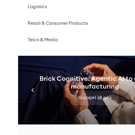
aziende con competenze solide e comprovate nell’imp
Logistics
dobe Experience Cloud e nella realizzazione con success
Retail & Consumer Products
i di Comwrap Reply collaborano a stretto contatto con
li nella progettazione, implementazione e continua evo
Telco & Media
 di digital experience
. Questa ulteriore conferma com
Comwrap Reply in importanti programmi di digitalizzazion
ia la consolidata competenza tecnica sull’intero ecosi
Brick Cognitive: Agentic AI to
manufacturing
caratterizzano le piattaforme di digital experience st
Oltre a infrastrutture scalabili, le aziende richiedono 
Scopri di più
omamente i contenuti, orchestrare le campagne e elab
. Allo stesso tempo, anche la domanda evolve: gli AI a
per conto degli utenti, mentre il sito web tradizionale
secondo piano. Comwrap Reply supporta le aziende in