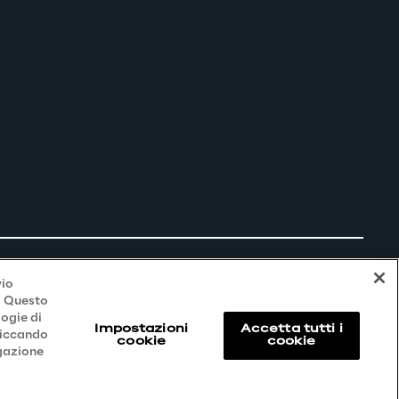
vio
i. Questo
logie di
Impostazioni
Accetta tutti i
liccando
cookie
cookie
igazione