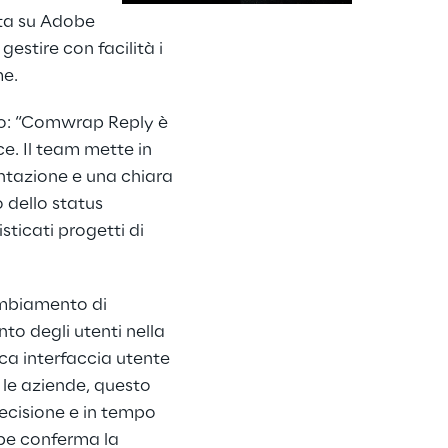
ata su Adobe
stire con facilità i
me.
to: “Comwrap Reply è
e. Il team mette in
tazione e una chiara
 dello status
sticati progetti di
ambiamento di
nto degli utenti nella
ica interfaccia utente
 le aziende, questo
recisione e in tempo
obe conferma la