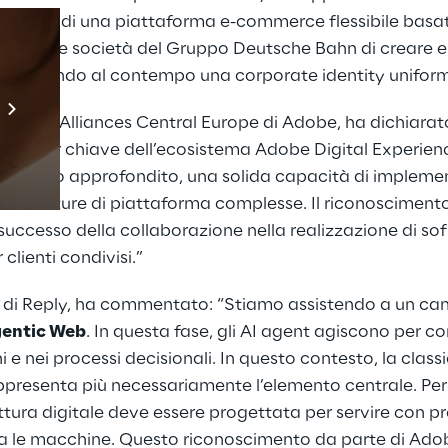
azione di una piattaforma e-commerce flessibile bas
e alle società del Gruppo Deutsche Bahn di creare e ge
 mantenendo al contempo una corporate identity unifor
Prebuilt AI Apps
tner & Alliances Central Europe di Adobe, ha dichiara
Scopri di più
 partner chiave dell’ecosistema Adobe Digital Experienc
ecnico approfondito, una solida capacità di implemen
chitetture di piattaforma complesse. Il riconoscimento
uccesso della collaborazione nella realizzazione di sofi
clienti condivisi.”
O di Reply, ha commentato: “Stiamo assistendo a un c
entic Web
. In questa fase, gli AI agent agiscono per co
i e nei processi decisionali. In questo contesto, la class
ppresenta più necessariamente l’elemento centrale. Per
tettura digitale deve essere progettata per servire con p
 sia le macchine. Questo riconoscimento da parte di Ad