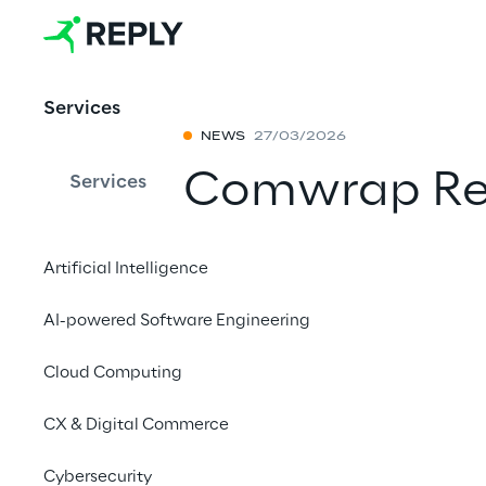
Services
NEWS
27/03/2026
Comwrap Re
Services
Platinum Sol
Artificial Intelligence
Condividi con 
AI-powered Software Engineering
Cloud Computing
Comwrap Reply
, spe
CX & Digital Commerce
Reply, è stata nuov
dell’Adobe
Digital E
Cybersecurity