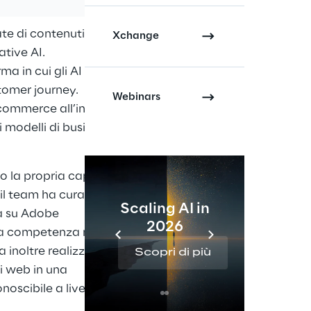
te di contenuti
Xchange
ative AI.
ma in cui gli AI agent
tomer journey.
Webinars
e commerce all’interno
i modelli di business
 la propria capacità
 il team ha curato il
Scaling AI in
ta su Adobe
2026
Re
ia competenza nello
ha inoltre realizzato
Scopri di più
Sc
i web in una
oscibile a livello