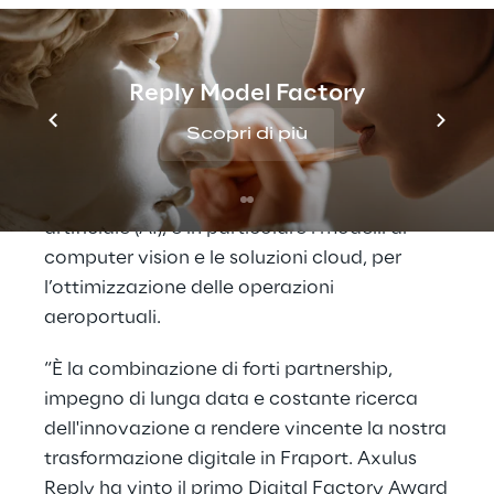
computer vision per il monitoraggio delle
uscite critiche nell'area di sicurezza, con
relativa emissione di allarmi in caso di
Reply Model Factory
comportamenti sospetti.
Scopri di più
Fraport e Axulus Reply collaborano da
diversi anni applicando l'intelligenza
artificiale (AI), e in particolare i modelli di
computer vision e le soluzioni cloud, per
l’ottimizzazione delle operazioni
aeroportuali.
“È la combinazione di forti partnership,
impegno di lunga data e costante ricerca
dell'innovazione a rendere vincente la nostra
trasformazione digitale in Fraport. Axulus
Reply ha vinto il primo Digital Factory Award