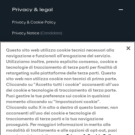
Privacy & legal
Privacy & Cookie Policy
Privacy Notice
(Candidato)
Privacy Notice
(Cliente)
Questo sito web utilizza cookie tecnici necessari alla
Privacy Notice
(Fornitore)
navigazione e funzionali all’erogazione del servizio.
Utilizziamo inoltre, previo esplicito consenso, cookie e
Privacy Notice
(Marketing)
tecnologie di tracciamento di terze parti per finalità di
retargeting sulle piattaforme delle terze parti. Questo
Accessibilità
sito web non utilizza cookie non tecnici di prima parte.
Cliccando su “Accetto tutti i cookie” acconsenti all’uso
dei cookie e tecnologie di tracciamento di terza parte.
Puoi gestire le tue preferenze sui cookie in qualsiasi
Careers
momento cliccando su “Impostazioni cookie”.
Cliccando sulla X in alto a destra di questo banner, non
Contacts
acconsenti all'uso dei cookie e tecnologie di
tracciamento di terze parti e la tua navigazione
proseguirà. Per maggiori informazioni in merito alle
modalità di trattamento e alle opzioni di opt-out, puoi