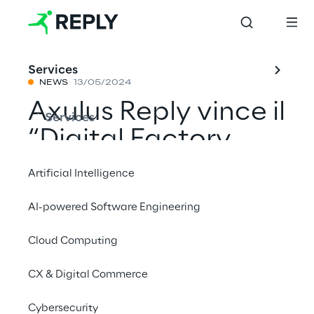
Services
NEWS
13/05/2024
Axulus Reply vince il
Services
“Digital Factory
Award” di Fraport
Artificial Intelligence
AG
AI-powered Software Engineering
Cloud Computing
Condividi con un amico
CX & Digital Commerce
Cybersecurity