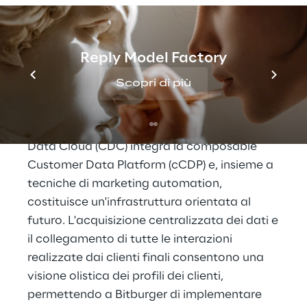
avanzata dei dati e la delivery di contenuti
personalizzati per coinvolgere i fan e
migliorare la loro esperienza complessiva.
Reply Model Factory
La soluzione di 4brands Reply è la base per
Scopri di più
una strategia omnichannel completa, con
un'interazione end-to-end con il cliente finale
attraverso tutti i touchpoint. Il Customer
Data Cloud (CDC) integra la composable
Customer Data Platform (cCDP) e, insieme a
tecniche di marketing automation,
costituisce un'infrastruttura orientata al
futuro. L'acquisizione centralizzata dei dati e
il collegamento di tutte le interazioni
realizzate dai clienti finali consentono una
visione olistica dei profili dei clienti,
permettendo a Bitburger di implementare