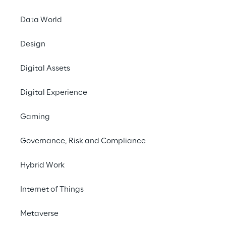
omnichannel
Data World
experiences and
Design
marketing during
the UEFA EURO
Digital Assets
2024
Digital Experience
Gaming
Condividi con un amico
Governance, Risk and Compliance
Hybrid Work
19 Giugno 2024
Internet of Things
4brands Reply
, la società di consulenza
Metaverse