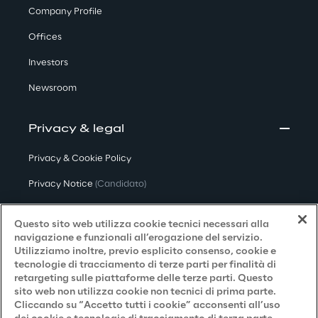
Company Profile
Offices
Investors
Newsroom
Privacy & legal
Privacy & Cookie Policy
Privacy Notice
(Candidato)
Privacy Notice
(Cliente)
Questo sito web utilizza cookie tecnici necessari alla
Privacy Notice
(Fornitore)
navigazione e funzionali all’erogazione del servizio.
Utilizziamo inoltre, previo esplicito consenso, cookie e
Privacy Notice
(Marketing)
tecnologie di tracciamento di terze parti per finalità di
retargeting sulle piattaforme delle terze parti. Questo
Accessibilità
sito web non utilizza cookie non tecnici di prima parte.
Cliccando su “Accetto tutti i cookie” acconsenti all’uso