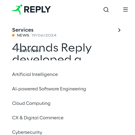
Services
NEWS
19/06/2024
4brands Reply
Services
developed a
composable
Artificial Intelligence
customer data
AI-powered Software Engineering
platform for
Cloud Computing
Bitburger to
enhance
CX & Digital Commerce
personalised
Cybersecurity