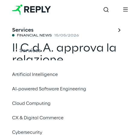
Services
FINANCIAL NEWS
15/05/2026
Il C.d.A. approva la
Services
relazione
trimestrale al 31
Artificial Intelligence
marzo 2026
AI-powered Software Engineering
Cloud Computing
Condividi con un amico
CX & Digital Commerce
Cybersecurity