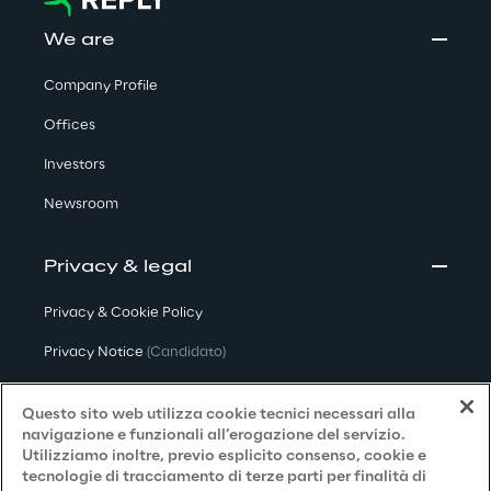
We are
Company Profile
Offices
Investors
Newsroom
Privacy & legal
Privacy & Cookie Policy
Privacy Notice
(Candidato)
Privacy Notice
(Cliente)
Questo sito web utilizza cookie tecnici necessari alla
Privacy Notice
(Fornitore)
navigazione e funzionali all’erogazione del servizio.
Utilizziamo inoltre, previo esplicito consenso, cookie e
Privacy Notice
(Marketing)
tecnologie di tracciamento di terze parti per finalità di