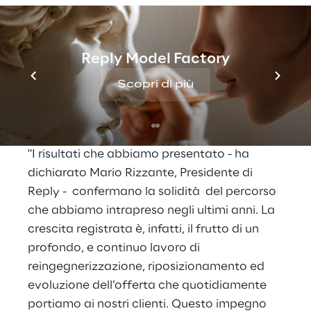
euro nel 2025), pari al 15,5% dei ricavi.
La posizione finanziaria netta del Gruppo, al
Reply Model Factory
31 marzo 2026, è positiva per 643,0 milioni di
euro. La posizione finanziaria netta al 31
Scopri di più
dicembre 2025 risultava positiva per 467,6
milioni di euro.
"I risultati che abbiamo presentato - ha
dichiarato Mario Rizzante, Presidente di
Reply - confermano la solidità del percorso
che abbiamo intrapreso negli ultimi anni. La
crescita registrata è, infatti, il frutto di un
profondo, e continuo lavoro di
reingegnerizzazione, riposizionamento ed
evoluzione dell’offerta che quotidiamente
portiamo ai nostri clienti. Questo impegno