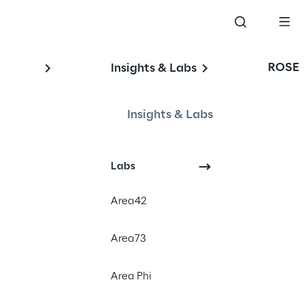
ROSE
Insights & Labs
Insights & Labs
Labs
Financial News
Area42
Area73
Area Phi
sa Italiana S.p.A., si
enti societari: