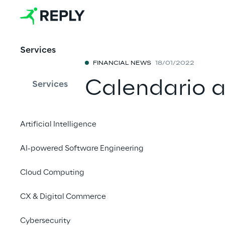
Services
FINANCIAL NEWS
18/01/2022
Calendario a
Services
societari 20
Artificial Intelligence
Condividi con 
AI-powered Software Engineering
Cloud Computing
18 gennaio 2022 alle 1
CX & Digital Commerce
Ai sensi dell’art. 2.6
Cybersecurity
comunica che Reply S.p