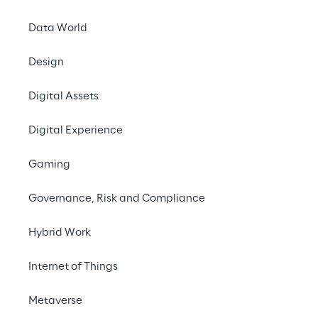
Data World
Martedì 15 mar
d’esercizio e bil
Design
Venerdì 13 mag
Intermedio di Ge
Digital Assets
Martedì 2 agos
Finanziaria Seme
Digital Experience
Lunedì 14 nove
Gaming
Intermedio di Ge
L’Assemblea chiamata 
Governance, Risk and Compliance
prevista il 22 aprile
Hybrid Work
Eventuali variazioni
Internet of Things
Metaverse