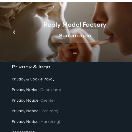
We are
Company Profile
Reply Model Factory
Offices
Scopri di più
Investors
Newsroom
Privacy & legal
Privacy & Cookie Policy
Privacy Notice
(Candidato)
Privacy Notice
(Cliente)
Privacy Notice
(Fornitore)
Privacy Notice
(Marketing)