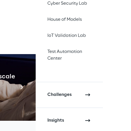
Cyber Security Lab
progetto di bilancio
House of Models
l Resoconto
IoT Validation Lab
a Relazione
Test Automation
Center
del Resoconto
 scale
Industrial Agenti
l 31 dicembre 2021 è
Scopri di più
da convocazione.
Challenges
amente.
Insights