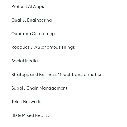
Prebuilt AI Apps
REPLY
Quality Engineering
Reply [MTA, STAR: REY] è specializzata nella pro
Costituita da un modello a rete di aziende altam
Quantum Computing
& Media, Industria e Servizi, Banche e Assicuraz
nuovi paradigmi dell’AI, Cloud Computing, Digit
Robotics & Autonomous Things
Digital Services.
www.reply.com
Social Media
Strategy and Business Model Transformation
Supply Chain Management
Telco Networks
3D & Mixed Reality