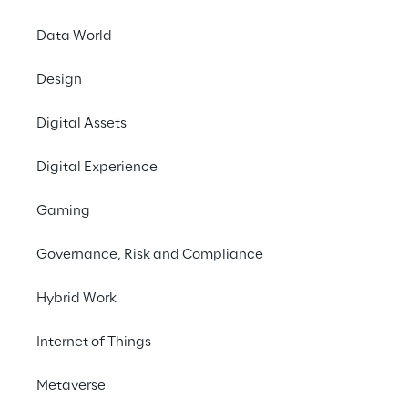
risposte alle domande
Data World
Design
Digital Assets
Reply
Digital Experience
Reply [MTA, STAR: REY] è specializzata nella pro
Costituita da un modello a rete di aziende altam
Gaming
& Media, Industria e Servizi, Banche e Assicuraz
Governance, Risk and Compliance
nuovi paradigmi dell’AI, Cloud Computing, Digit
Digital Services.
www.reply.com
Hybrid Work
Internet of Things
Metaverse