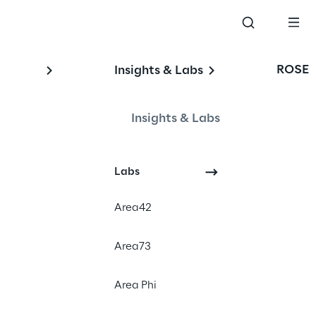
ROSE
Insights & Labs
Insights & Labs
Labs
Financial News
Area42
Area73
Area Phi
e del pubblico,
one Investors
, le