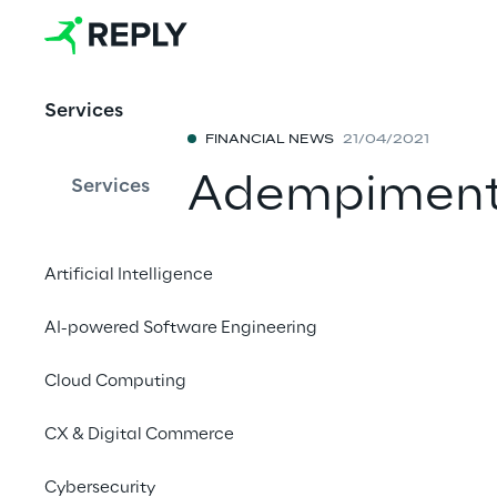
Services
FINANCIAL NEWS
21/04/2021
Adempimenti 
Services
pubblico
Artificial Intelligence
Condividi con 
AI-powered Software Engineering
Cloud Computing
21 aprile 2021 alle 15
CX & Digital Commerce
Reply S.p.A. [MTA, ST
Cybersecurity
mediante pubblicazion