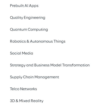
Prebuilt AI Apps
Quality Engineering
Quantum Computing
We are
Robotics & Autonomous Things
Company Profile
Social Media
Offices
Investors
Strategy and Business Model Transformation
Newsroom
Supply Chain Management
Privacy & legal
Telco Networks
Privacy & Cookie Policy
3D & Mixed Reality
Privacy Notice
(Candidato)