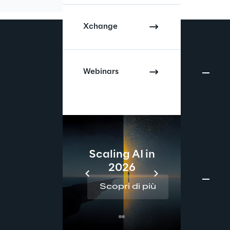
Xchange
Webinars
Scaling AI in
2026
Re
Scopri di più
Sc