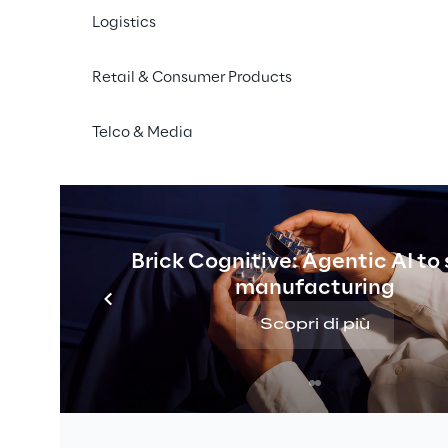
Logistics
ede sociale e presso il meccanismo di stoccaggio autor
illustrative del Consiglio di Amministrazione agli argomen
avviso che è stato pubblicato in data odierna sul quotid
Retail & Consumer Products
a e Straordinaria degli Azionisti convocata per il giorno
occorrendo, in seconda convocazione per il giorno 27 a
Telco & Media
iaria.
Brick Cognitive: Agentic AI to
rovazione del bilancio al 31 dicembre 2020.
manufacturing
del risultato di esercizio 2020.
Scopri di più
o di Amministrazione.
 Sindacale.
materia di acquisto e di alienazione di azioni proprie.
politica in materia di remunerazione e sui compensi corri