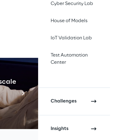
Cyber Security Lab
izzato eMarket
ti all’ordine del
House of Models
iano MF, relative
 26 aprile 2021, in
IoT Validation Lab
prile 2021, e più in
Test Automation
Center
 scale
Industrial Agenti
Scopri di più
Challenges
Insights
sposti.