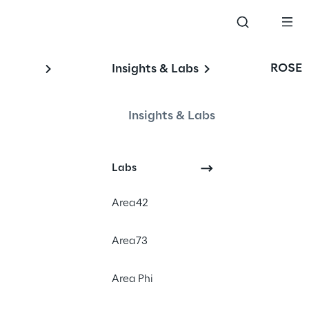
ROSE
Insights & Labs
Insights & Labs
Labs
Financial News
Area42
Area73
Area Phi
e del pubblico,
one Investors
, nonché