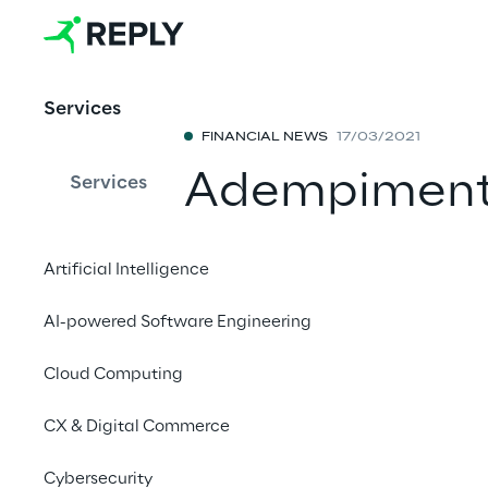
Services
FINANCIAL NEWS
17/03/2021
Adempimenti 
Services
pubblico
Artificial Intelligence
Condividi con 
AI-powered Software Engineering
Cloud Computing
17 marzo 2021 alle 1
CX & Digital Commerce
Reply S.p.A. [MTA, ST
Cybersecurity
mediante pubblicazion