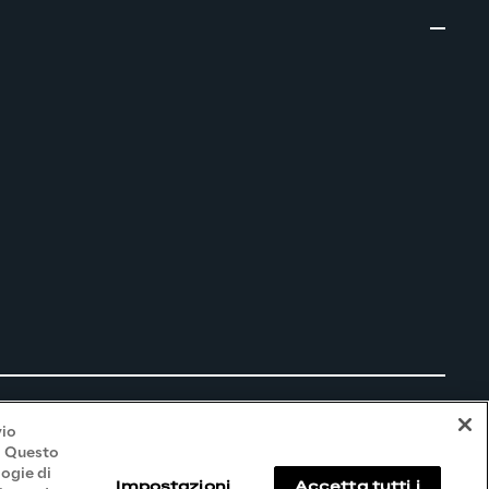
vio
i. Questo
logie di
Impostazioni
Accetta tutti i