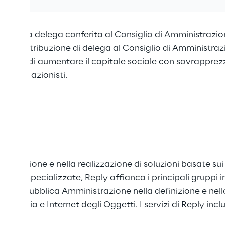
ria
ca della delega conferita al Consiglio di Amministrazion
uale attribuzione di delega al Consiglio di Amministrazio
Civile, di aumentare il capitale sociale con sovrapprez
 per gli azionisti.
gettazione e nella realizzazione di soluzioni basate sui
ente specializzate, Reply affianca i principali gruppi in
ioni e Pubblica Amministrazione nella definizione e nello 
al Media e Internet degli Oggetti. I servizi di Reply in