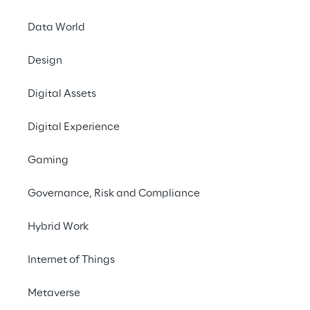
deposito presso la s
Data World
Storage, le relazioni 
giorno, indicati nell’
Design
all’Assemblea Ordinari
prima convocazione e 
Digital Assets
particolare:
Digital Experience
Parte Ordinaria
Gaming
Relazione finanz
Governance, Risk and Compliance
1.a Esame ed app
1.b Destinazione 
Hybrid Work
Nomina Consigli
Nomina Collegio
Internet of Things
Deliberazioni in 
Relazione sulla 
Metaverse