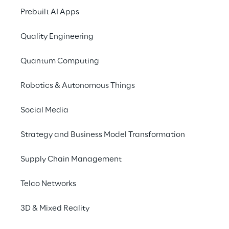
Parte Straordina
Prebuilt AI Apps
Proposta di revo
Quality Engineering
2016 e di contest
Quantum Computing
2443 del Codice 
diritto di opzione
Robotics & Autonomous Things
Social Media
Strategy and Business Model Transformation
Reply
Supply Chain Management
Reply [MTA, STAR: REY] è specializzata nella pro
Costituita da un modello a rete di aziende altam
Telco Networks
& Media, Industria e Servizi, Banche e Assicuraz
nuovi paradigmi dell’AI, Cloud Computing, Digit
3D & Mixed Reality
Digital Services.
www.reply.com