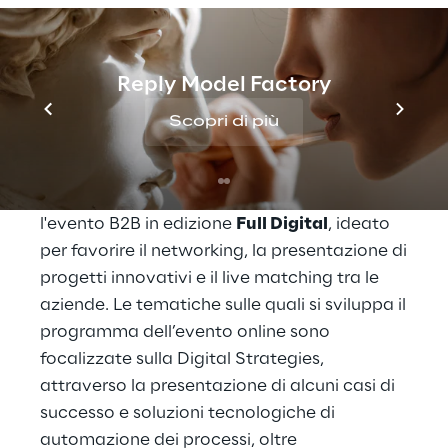
Reply Model Factory
30 giugno 2020
Scopri di più
Live Event - 09:00 - 17:15 CEST
Cluster Reply
prende parte a
Virtual Day
,
l'evento B2B in edizione
Full Digital
, ideato
per favorire il networking, la presentazione di
progetti innovativi e il live matching tra le
aziende. Le tematiche sulle quali si sviluppa il
programma dell’evento online sono
focalizzate sulla Digital Strategies,
attraverso la presentazione di alcuni casi di
successo e soluzioni tecnologiche di
automazione dei processi, oltre