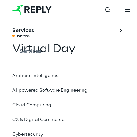
Services
NEWS
Virtual Day
Services
Condividi con un amico
Artificial Intelligence
AI-powered Software Engineering
Data Driven Marketing
low-code
Cloud Computing
digital retail
Events
CX & Digital Commerce
Customer Exprerience
Cybersecurity
Retail