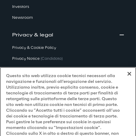
Investors
Newsroom
Privacy & legal
Privacy & Cookie Policy
Privacy Notice
(Candidato)
Privacy Notice
(Cliente)
Questo sito web utilizza cookie tecnici necessari alla
Privacy Notice
(Fornitore)
navigazione e funzionali all’erogazione del servizio.
Utilizziamo inoltre, previo esplicito consenso, cookie e
Privacy Notice
(Marketing)
tecnologie di tracciamento di terze parti per finalità di
retargeting sulle piattaforme delle terze parti. Questo
Accessibilità
sito web non utilizza cookie non tecnici di prima parte.
Cliccando su “Accetto tutti i cookie” acconsenti all’uso
dei cookie e tecnologie di tracciamento di terza parte.
Puoi gestire le tue preferenze sui cookie in qualsiasi
Careers
momento cliccando su “Impostazioni cookie”.
Cliccando sulla X in alto a destra di questo banner, non