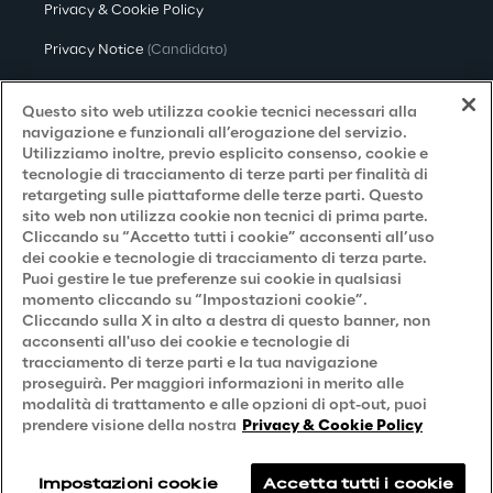
Privacy & Cookie Policy
Privacy Notice
(Candidato)
Privacy Notice
(Cliente)
Questo sito web utilizza cookie tecnici necessari alla
Privacy Notice
(Fornitore)
navigazione e funzionali all’erogazione del servizio.
Utilizziamo inoltre, previo esplicito consenso, cookie e
Privacy Notice
(Marketing)
tecnologie di tracciamento di terze parti per finalità di
retargeting sulle piattaforme delle terze parti. Questo
Accessibilità
sito web non utilizza cookie non tecnici di prima parte.
Cliccando su “Accetto tutti i cookie” acconsenti all’uso
dei cookie e tecnologie di tracciamento di terza parte.
Puoi gestire le tue preferenze sui cookie in qualsiasi
Careers
momento cliccando su “Impostazioni cookie”.
Cliccando sulla X in alto a destra di questo banner, non
Contacts
acconsenti all'uso dei cookie e tecnologie di
tracciamento di terze parti e la tua navigazione
proseguirà. Per maggiori informazioni in merito alle
modalità di trattamento e alle opzioni di opt-out, puoi
prendere visione della nostra
Privacy & Cookie Policy
Impostazioni cookie
Accetta tutti i cookie
Reply © 2026