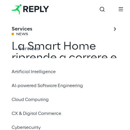
Services
NEWS
La Smart Home
Services
riprende a correre e
apre la porta ai
Artificial Intelligence
servizi
AI-powered Software Engineering
Cloud Computing
Condividi con un amico
CX & Digital Commerce
Events
Cybersecurity