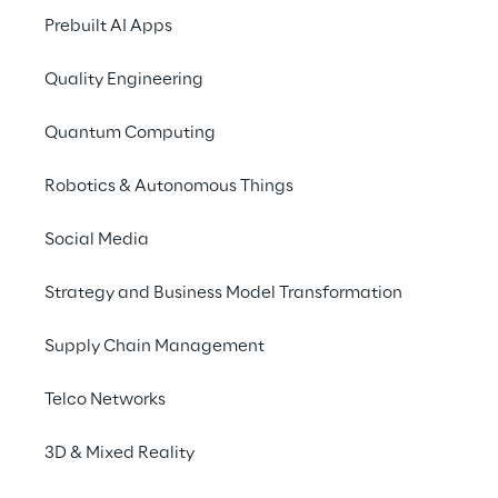
“La Smart Home riprende a
Prebuilt AI Apps
correre e apre la porta ai servizi”
,
durante il quale vengono
Quality Engineering
presentati i risultati emersi dalla
Ricerca 2021
dell’Osservatorio
Quantum Computing
“Internet of Things”
.
Robotics & Autonomous Things
Il
Convegno
si propone di
presentare i numeri del mercato
Social Media
Smart Home
in Italia e all’estero, le
principali novità tecnologiche, la
Strategy and Business Model Transformation
prospettiva dei consumatori
Supply Chain Management
italiani e gli impatti derivanti dai
nuovi modelli di business che
Telco Networks
stanno trasformando l’
offerta di
soluzioni
per la
casa Smart
.
3D & Mixed Reality
Iscriviti all’evento
per