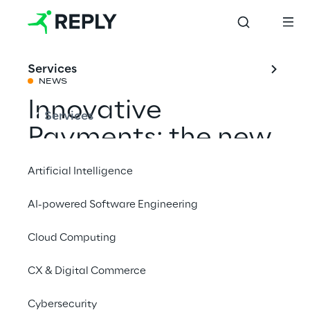
Services
NEWS
Innovative
Services
Payments: the new
normal
Artificial Intelligence
AI-powered Software Engineering
Condividi con un amico
Cloud Computing
Digital Payments
CX & Digital Commerce
Finance
Events
Cybersecurity