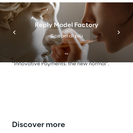
system integration in ambito Digital
Payments, interviene in una tavola rotonda
per condividere la propria visione sui
Reply Model Factory
progressi di trasformazione digitale dei
pagamenti e le esperienze maturate nei
Scopri di più
diversi settori industriali.
Per maggiori informazioni e registrarsi:
“Innovative Payments: the new normal”
.
Discover more