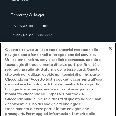
Newsroom
Privacy & legal
Privacy & Cookie Policy
Privacy Notice
(Candidato)
Privacy Notice
(Cliente)
Questo sito web utilizza cookie tecnici necessari alla
Privacy Notice
(Fornitore)
navigazione e funzionali all’erogazione del servizio.
Utilizziamo inoltre, previo esplicito consenso, cookie e
Privacy Notice
(Marketing)
tecnologie di tracciamento di terze parti per finalità di
retargeting sulle piattaforme delle terze parti. Questo
Accessibilità
sito web non utilizza cookie non tecnici di prima parte.
Cliccando su “Accetto tutti i cookie” acconsenti all’uso
dei cookie e tecnologie di tracciamento di terza parte.
Puoi gestire le tue preferenze sui cookie in qualsiasi
Careers
momento cliccando su “Impostazioni cookie”.
Cliccando sulla X in alto a destra di questo banner, non
Contacts
acconsenti all'uso dei cookie e tecnologie di
tracciamento di terze parti e la tua navigazione
proseguirà. Per maggiori informazioni in merito alle