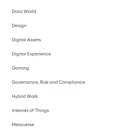
Data World
LIVE
Design
Gartner Supply
Chain
Digital Assets
Symposium/Xpo
Digital Experience
2023 EMEA
Gaming
Governance, Risk and Compliance
Hybrid Work
Internet of Things
Metaverse