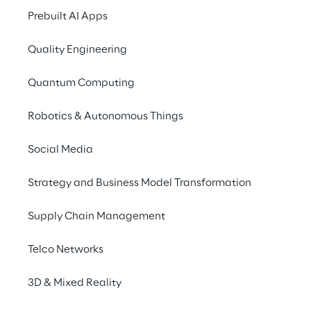
Prebuilt AI Apps
Quality Engineering
Quantum Computing
Robotics & Autonomous Things
Social Media
Info
Strategy and Business Model Transformation
05–07 giugno 2023
International Barcelona Convention
Supply Chain Management
Centre Plaça de Willy Brandt, 11-14, 08019
Barcelona, Spain
Telco Networks
English
3D & Mixed Reality