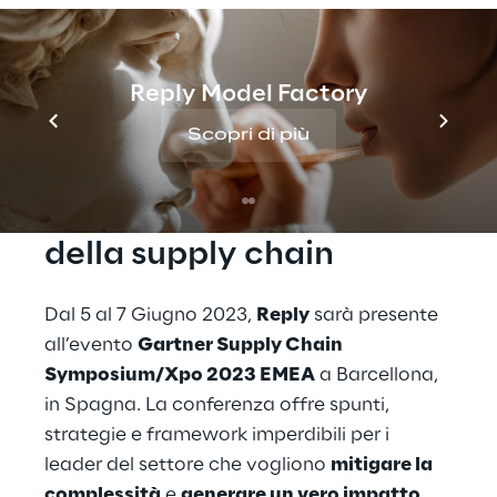
Reply partecipa all’evento Gartner Supply
Chain Symposium/Xpo 2023 EMEA a
Barcellona. Unitevi a noi per conoscere le
Reply Model Factory
tendenze e le tecnologie chiave necessarie
Scopri di più
per migliorare la vostra catena di
approvvigionamento.
Dai vita alla tua visione 
della supply chain
Dal 5 al 7 Giugno 2023, 
Reply
 sarà presente 
all’evento 
Gartner Supply Chain 
Symposium/Xpo 2023 EMEA
 a Barcellona, 
in Spagna. La conferenza offre spunti, 
strategie e framework imperdibili per i 
leader del settore che vogliono 
mitigare la 
complessità
 e 
generare un vero impatto 