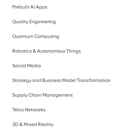
Prebuilt AI Apps
Per maggiori informazioni e per registrarsi
all'evento:
Creating ideas from anywhere
Quality Engineering
Quantum Computing
Robotics & Autonomous Things
Social Media
Strategy and Business Model Transformation
Discover more
Supply Chain Management
Telco Networks
No contents here.
3D & Mixed Reality