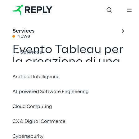
Services
NEWS
Evento Tableau per
Services
la creazione di una
cultura orientata ai
Artificial Intelligence
dati
AI-powered Software Engineering
Cloud Computing
Condividi con un amico
CX & Digital Commerce
Salesforce
Cybersecurity