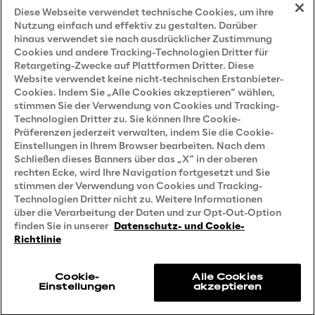
Datenschutzhinweis
(Kunden)
Diese Webseite verwendet technische Cookies, um ihre
Nutzung einfach und effektiv zu gestalten. Darüber
Datenschutzhinweis
(Dienstleister)
hinaus verwendet sie nach ausdrücklicher Zustimmung
Cookies und andere Tracking-Technologien Dritter für
Datenschutzhinweis
(Marketing)
Retargeting-Zwecke auf Plattformen Dritter. Diese
Website verwendet keine nicht-technischen Erstanbieter-
Grundsatzerklärung - LKSG
(Deutschland)
Cookies. Indem Sie „Alle Cookies akzeptieren“ wählen,
stimmen Sie der Verwendung von Cookies und Tracking-
Accessibility Statement
Technologien Dritter zu. Sie können Ihre Cookie-
Präferenzen jederzeit verwalten, indem Sie die Cookie-
Einstellungen in Ihrem Browser bearbeiten. Nach dem
Schließen dieses Banners über das „X“ in der oberen
Careers
rechten Ecke, wird Ihre Navigation fortgesetzt und Sie
stimmen der Verwendung von Cookies und Tracking-
Contacts
Technologien Dritter nicht zu. Weitere Informationen
über die Verarbeitung der Daten und zur Opt-Out-Option
finden Sie in unserer
Datenschutz- und Cookie-
Richtlinie
Cookie-
Alle Cookies
Einstellungen
akzeptieren
Reply © 2026
Company information