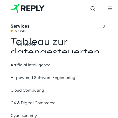
Services
NEWS
Tableau zur
Services
datengesteuerten
Entscheidungsfindun
Artificial Intelligence
AI-powered Software Engineering
Mit einem Freund teilen
Cloud Computing
Salesforce
CX & Digital Commerce
Cybersecurity