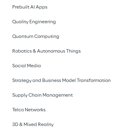
Für weitere Informationen und zur
Prebuilt AI Apps
Anmeldung für die Veranstaltung:
Creating
ideas from anywhere
Quality Engineering
Quantum Computing
Robotics & Autonomous Things
Social Media
Discover more
Strategy and Business Model Transformation
Supply Chain Management
Telco Networks
No contents here.
3D & Mixed Reality