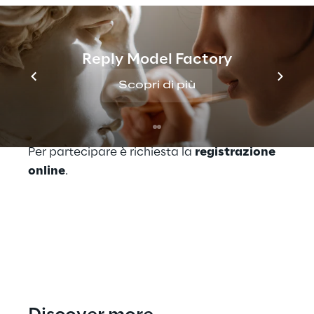
Literacy e di come questa sia strettamente
legata ai concetti di Data Governance e
disponibilità del dato da parte dei non
Reply Model Factory
addetti ai lavori.
Scopri di più
Per ulteriori informazioni, consulta il sito
Internet:
Osservatorio.Net.
Per partecipare è richiesta la
registrazione
online
.