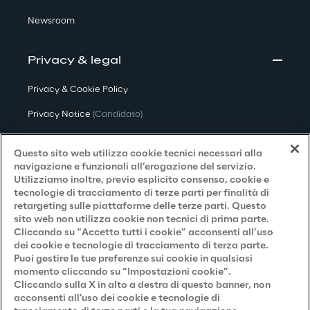
Newsroom
Privacy & legal
Privacy & Cookie Policy
Privacy Notice
(Candidato)
Privacy Notice
(Cliente)
Questo sito web utilizza cookie tecnici necessari alla
Privacy Notice
(Fornitore)
navigazione e funzionali all’erogazione del servizio.
Utilizziamo inoltre, previo esplicito consenso, cookie e
Privacy Notice
(Marketing)
tecnologie di tracciamento di terze parti per finalità di
retargeting sulle piattaforme delle terze parti. Questo
Accessibilità
sito web non utilizza cookie non tecnici di prima parte.
Cliccando su “Accetto tutti i cookie” acconsenti all’uso
dei cookie e tecnologie di tracciamento di terza parte.
Puoi gestire le tue preferenze sui cookie in qualsiasi
Careers
momento cliccando su “Impostazioni cookie”.
Cliccando sulla X in alto a destra di questo banner, non
Contacts
acconsenti all'uso dei cookie e tecnologie di