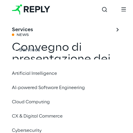
Services
NEWS
Convegno di
Services
presentazione dei
risultati
Artificial Intelligence
dell'Osservatorio
AI-powered Software Engineering
Big Data & Business
Cloud Computing
Analytics
CX & Digital Commerce
Condividi con un amico
Cybersecurity