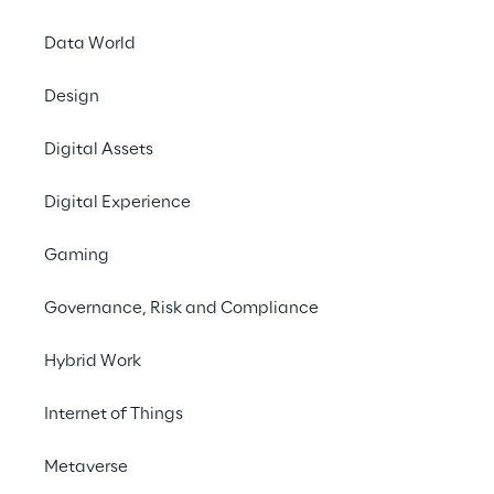
EVENT
"Welcome Future!":
Data World
come sviluppare
Design
un'applicazione in
Digital Assets
tre ore
Digital Experience
Gaming
Governance, Risk and Compliance
Hybrid Work
Internet of Things
Metaverse