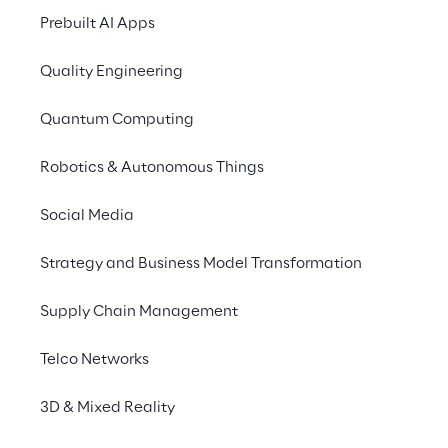
Prebuilt AI Apps
Quality Engineering
Info
Quantum Computing
9 novembre 2022
Robotics & Autonomous Things
Milano
Italiano
Social Media
Strategy and Business Model Transformation
Ki Reply
,
Triplesense Reply
e
OutSystems
Supply Chain Management
organizzano il workshop “Welcome Future”,
un'occasione per comprendere come
Telco Networks
sviluppare una piattaforma
low-code no-
code
e scoprire i casi d'uso.
3D & Mixed Reality