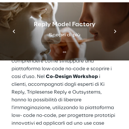
Il workshop
Reply Model Factory
Scopri di più
Ki Reply
, in collaborazione con 
Triplesense 
Reply
 e 
OutSystems
, organizza il Workshop 
"Welcome Future", un'occasione per 
comprendere come sviluppare una 
piattaforma low-code no-code e scoprire i 
casi d'uso. Nel 
Co-Design Workshop
 i 
clienti, accompagnati dagli esperti di Ki 
Reply, Triplesense Reply e Outsystems, 
hanno la possibilità di liberare 
l'immaginazione, utilizzando la piattaforma 
low- code no-code, per progettare prototipi 
innovativi ed applicarli ad uno use case 