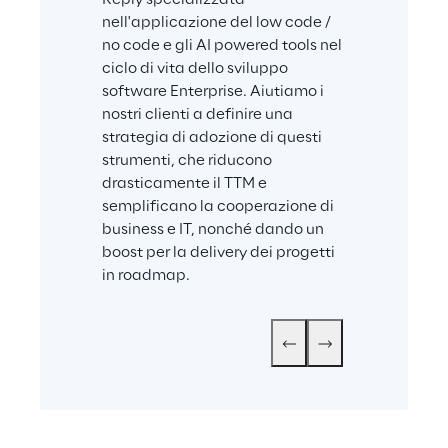
specializzata i
nell'applicazione del low code / 
transformation
no code e gli AI powered tools nel 
team di profess
ciclo di vita dello sviluppo 
Triplesense Rep
software Enterprise. Aiutiamo i 
volti a rendere
nostri clienti a definire una 
un’opportunità 
strategia di adozione di questi 
potenziale di 
strumenti, che riducono 
idee, servizi e 
drasticamente il TTM e 
Customer expe
semplificano la cooperazione di 
centered desi
business e IT, nonché dando un 
strategy, soc
boost per la delivery dei progetti 
digital automa
in roadmap.
alcune delle n