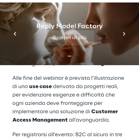
e
Multi-Factor Authentication (MFA)
.
Viene inoltre approfondito come integrare, in
Reply Model Factory
un'architettura B2C esistente, tutte le
Scopri di più
funzionalità:
verifica dell'identità
in fase di
registrazione,
autenticazione a più fattori
,
autenticazione passwordless
mediante lo
scanning di un
QR-code
e
social login
.
Alle fine del webinar è prevista l’illustrazione
di uno
use case
derivato da progetti reali,
per evidenziare esigenze e difficoltà che
ogni azienda deve fronteggiare per
implementare una soluzione di
Customer
Access Management
all'avanguardia.
Per registrarsi all'evento:
B2C al sicuro in tre