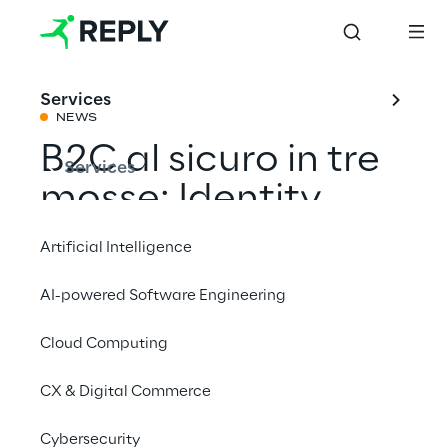
Services
NEWS
B2C al sicuro in tre
Services
mosse: Identity
verification,
Artificial Intelligence
Passwordless, MFA
AI-powered Software Engineering
Cloud Computing
Condividi con un amico
CX & Digital Commerce
Webinar Security
Cybersecurity