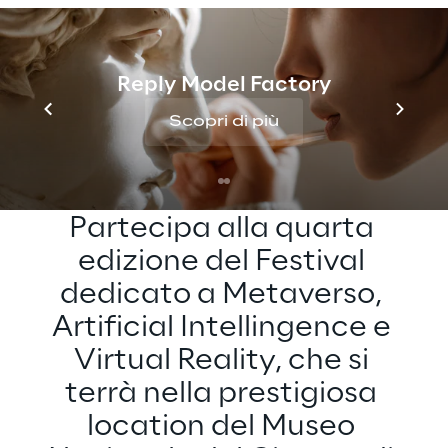
Reply ti aspetta alla quarta edizione del
Festival dedicato a Metaverso, Artificial
Intellingence e Virtual Reality.
Reply Model Factory
Scopri di più
INCONTRA REPLY ALL'AI & VR FESTIVAL
Partecipa alla quarta 
edizione del Festival 
dedicato a Metaverso, 
Artificial Intellingence e 
Virtual Reality, che si 
terrà nella prestigiosa 
location del Museo 