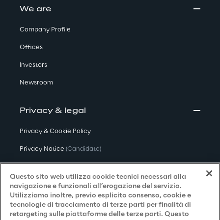
We are
Company Profile
Offices
Investors
Newsroom
Privacy & legal
Privacy & Cookie Policy
Privacy Notice
(Candidato)
Privacy Notice
(Cliente)
Questo sito web utilizza cookie tecnici necessari alla
Privacy Notice
(Fornitore)
navigazione e funzionali all’erogazione del servizio.
Utilizziamo inoltre, previo esplicito consenso, cookie e
Privacy Notice
(Marketing)
tecnologie di tracciamento di terze parti per finalità di
retargeting sulle piattaforme delle terze parti. Questo
Accessibilità