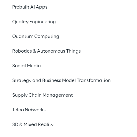
Prebuilt AI Apps
Quality Engineering
Quantum Computing
Robotics & Autonomous Things
Social Media
Info
Strategy and Business Model Transformation
14 ottobre 2025
08:30–17:30 UTC
Supply Chain Management
Museo Nazionale del Cinema – Mole
Antonelliana
Telco Networks
Italiano
3D & Mixed Reality