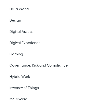
Data World
Design
EVENT
AI & VR Festival
Digital Assets
2025
Digital Experience
Gaming
Governance, Risk and Compliance
Hybrid Work
Internet of Things
Metaverse