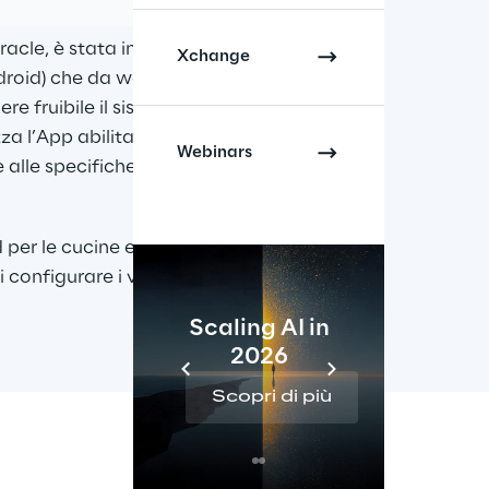
a nella 
cle, è stata infatti 
Xchange
droid) che da web, 
e fruibile il sistema 
izza l’App abilita una 
Webinars
alle specifiche di 
 per le cucine ed un 
configurare i vari 
Scaling AI in
2026
Re
Scopri di più
Sc