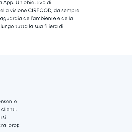
ia App. Un obiettivo di 
 nella visione CIRFOOD, da sempre 
vaguardia dell’ambiente e della 
ungo tutta la sua filiera di 
onsente 
clienti. 
rsi 
a loro): 