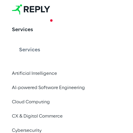
CASE STUDY
Services
Appetie
Services
La ristorazione azien
Artificial Intelligence
AI-powered Software Engineering
Cloud Computing
CX & Digital Commerce
Un nuovo servizio d
per la ristorazione 
Cybersecurity