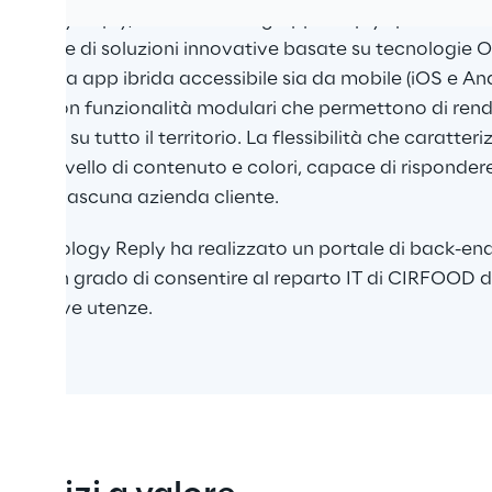
chnology Reply, la società del gruppo Reply specializzat
zzazione di soluzioni innovative basate su tecnologie Ora
na nuova app ibrida accessibile sia da mobile (iOS e An
le e con funzionalità modulari che permettono di render
 diffusi su tutto il territorio. La flessibilità che caratter
he a livello di contenuto e colori, capace di rispondere 
e per ciascuna azienda cliente. 
e, Technology Reply ha realizzato un portale di back-end
zione in grado di consentire al reparto IT di CIRFOOD di 
le relative utenze.