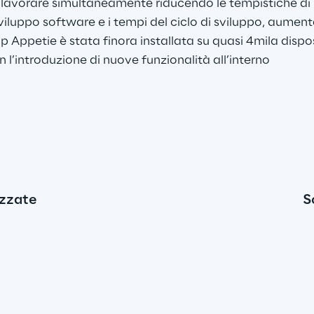
 lavorare simultaneamente riducendo le tempistiche di 
sviluppo software e i tempi del ciclo di sviluppo, aumen
pp Appetie è stata finora installata su quasi 4mila disposi
l’introduzione di nuove funzionalità all’interno 
izzate
S