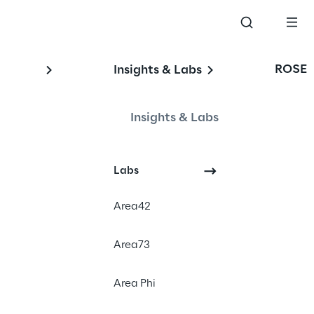
ROSE
Insights & Labs
Insights & Labs
#DigitalService
Labs
#DigitalTransformation
Area42
Area73
n l’obiettivo di offrire servizi 
Area Phi
iare tutti i canali di 