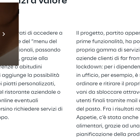
servizi a valore 
ilità
Prebuilt AI Apps
 registrati di accedere a 
Il progetto, partito app
Scopri di più
ultazione del “menu del 
prime funzionalità, ha poi
i nutrizionali, passando 
propria gamma di servizi
o pasto, grazie alla 
aziende clienti di far fron
renze o abitudini 
lockdown: per i dipenden
 aggiunge la possibilità 
in ufficio, per esempio, è 
 piatti personalizzati, 
ordinare e ritirare il prop
el ristorante aziendale o 
vani da sbloccare attrave
nline eventuali 
utenti finali tramite mail
sino richiedere servizi di 
del pasto. Fra i risultati 
ppo.
Appetie, c’è stata anche 
alimentari, grazie ad una
pianificazione della produ