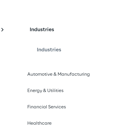
Industries
Industries
dale a portata di app.
Automotive & Manufacturing
Energy & Utilities
Financial Services
igitale 
Una costante trasformazione digitale co
Healthcare
sempre migliori ai propri clienti e presid