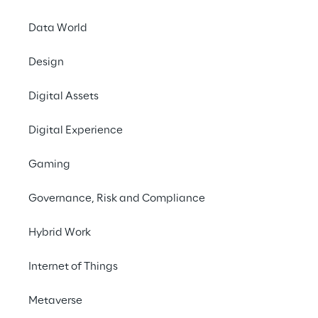
aziendale
Data World
Design
Digital Assets
Digital Experience
Gaming
Governance, Risk and Compliance
Hybrid Work
App e non s
Internet of Things
un portale 
Metaverse