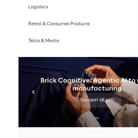
comunicazione. Spinta da questa atti
Logistics
maggiori imprese italiane della ristor
nei servizi di welfare, ha deciso di poten
Retail & Consumer Products
dedicati alla ristorazione aziendale c
grado di coordinare in maniera complet
Telco & Media
processo di gestione dei pasti: dalla 
configurazione di piatti personalizzati 
possibilità, per i dipendenti, di prenot
nel ristorante aziendale.
Brick Cognitive: Agentic AI to
manufacturing
Scopri di più
olo:
di back-end e uno di amministr