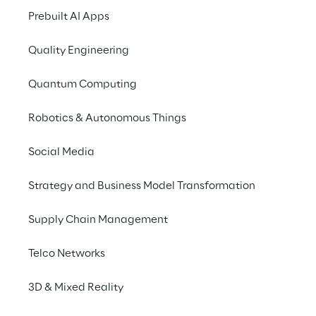
Con il supporto di Te
Prebuilt AI Apps
progettazione e reali
realizzata Appetie, u
Quality Engineering
altamente configurabi
Quantum Computing
nei ristoranti aziendali
personalizzazione, anc
Robotics & Autonomous Things
configurazione divers
Social Media
Oltre all’applicazion
portale di amministra
Strategy and Business Model Transformation
ristoranti aziendali e 
Supply Chain Management
Telco Networks
3D & Mixed Reality