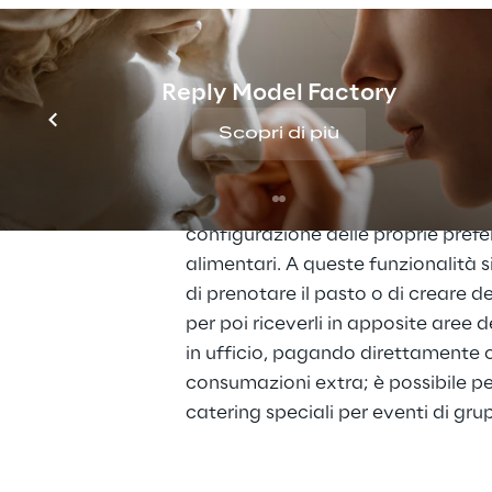
Gestione dei pasti, 
aggiunto e sostenib
Reply Model Factory
L’applicazione permette agli utenti
Scopri di più
diversi servizi: dalla classica cons
giorno” con le annesse informazion
per la guida nella scelta del propri
configurazione delle proprie prefe
alimentari. A queste funzionalità si
di prenotare il pasto o di creare dei
per poi riceverli in apposite aree d
in ufficio, pagando direttamente o
consumazioni extra; è possibile per
catering speciali per eventi di gru