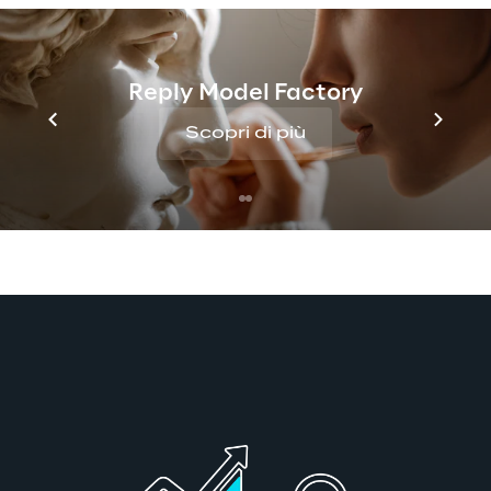
verificare così 
le condizioni 
di salute di 
Reply Model Factory
una persona, 
Scopri di più
senza rivelare 
informazioni 
dettagliate su 
quest’ultima.