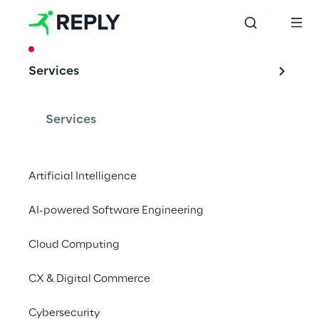
CASE STUDY
Services
Oracle Planning 
and Budgeting 
Services
Cloud Service: dai 
fogli Excel ad un 
Artificial Intelligence
software-as-a-
AI-powered Software Engineering
service su Oracle
Cloud Computing
CX & Digital Commerce
DeA Capital Real Estate SGR ha scelto di 
Cybersecurity