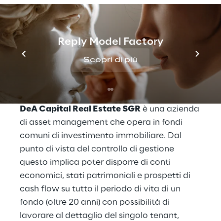
Capital Real Estate SGRIDeA Fimit, 
commenta entusiasta: “Abbiamo 
guadagnato tantissimo in efficienza ed 
affidabilità. "
Reply Model Factory
Scopri di più
Scenario
DeA Capital Real Estate SGR
 è una azienda 
di asset management che opera in fondi 
comuni di investimento immobiliare. Dal 
punto di vista del controllo di gestione 
questo implica poter disporre di conti 
economici, stati patrimoniali e prospetti di 
cash flow su tutto il periodo di vita di un 
fondo (oltre 20 anni) con possibilità di 
lavorare al dettaglio del singolo tenant, 