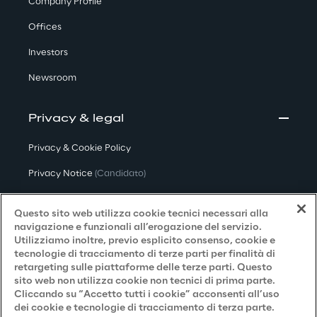
Company Profile
Offices
Investors
Newsroom
Privacy & legal
Privacy & Cookie Policy
Privacy Notice
(Candidato)
Privacy Notice
(Cliente)
Questo sito web utilizza cookie tecnici necessari alla
Privacy Notice
(Fornitore)
navigazione e funzionali all’erogazione del servizio.
Utilizziamo inoltre, previo esplicito consenso, cookie e
Privacy Notice
(Marketing)
tecnologie di tracciamento di terze parti per finalità di
retargeting sulle piattaforme delle terze parti. Questo
Accessibilità
sito web non utilizza cookie non tecnici di prima parte.
Cliccando su “Accetto tutti i cookie” acconsenti all’uso
dei cookie e tecnologie di tracciamento di terza parte.