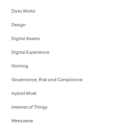
Data World
Design
Digital Assets
Risponde
energetica 
Digital Experience
sist
Gaming
Governance, Risk and Compliance
Hybrid Work
SCENARIO
Internet of Things
Da operatori energe
Metaverse
ad aggregatori dell