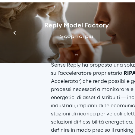
LA SOLUZIONE
Reply Model Factory
Monitorare ed aggr
Scopri di più
consumi degli asset
Sense Reply ha proposto una solu
sull’acceleratore proprietario 
RIP
Accelerator) che rende possibile ges
processi necessari a monitorare e
energetici di asset distribuiti — inc
industriali, impianti di telecomunic
stazioni di ricarica per veicoli elettr
soluzioni di flessibilità energetica
definire in modo preciso il ranking 