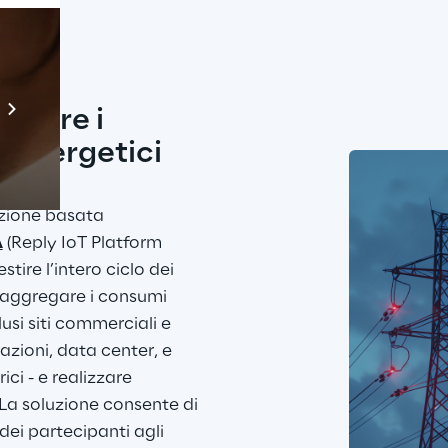
Prebuilt AI Apps
egare i 
Scopri di più
 energetici
zione basata 
A
 (Reply IoT Platform 
tire l’intero ciclo dei 
 aggregare i consumi 
lusi siti commerciali e 
azioni, data center, e 
ici - e realizzare 
. La soluzione consente di 
dei partecipanti agli 