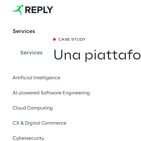
Services
CASE STUDY
Una piattaf
Services
Response per 
Artificial Intelligence
Sense Reply ha suppo
AI-powered Software Engineering
globale, con una piat
degli asset energetici
Cloud Computing
flessibilità energetica
CX & Digital Commerce
Cybersecurity