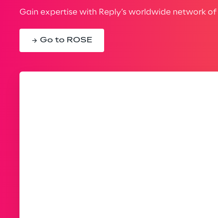
Gain expertise with Reply’s worldwide network of 
Go to ROSE