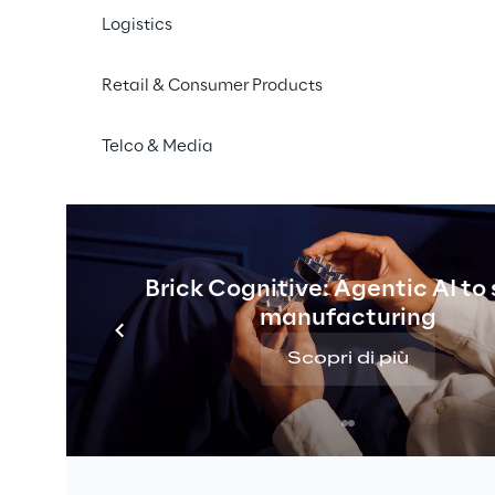
Logistics
Retail & Consumer Products
LA SFIDA
Telco & Media
re alle crescenti esigenze di fles
e di resilienza delle reti elettri
emi di aggregazione della dom
Brick Cognitive: Agentic AI to
manufacturing
Scopri di più
tici 
Nel contesto della transizione verso u
sostenibile, la crescente adozione di 
f
a 