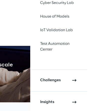
Cyber Security Lab
House of Models
IoT Validation Lab
sibilità 
Test Automation
che tramite 
Center
anda.
 scale
Industrial Agenti
Scopri di più
Challenges
n sistema energetico più 
Insights
onti rinnovabili
 pone nuove 