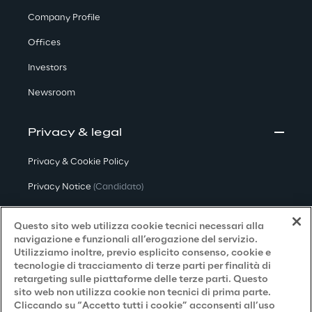
Company Profile
Offices
Investors
Newsroom
Privacy & legal
Privacy & Cookie Policy
Privacy Notice
(Candidato)
Privacy Notice
(Cliente)
Questo sito web utilizza cookie tecnici necessari alla
Privacy Notice
(Fornitore)
navigazione e funzionali all’erogazione del servizio.
Utilizziamo inoltre, previo esplicito consenso, cookie e
Privacy Notice
(Marketing)
tecnologie di tracciamento di terze parti per finalità di
retargeting sulle piattaforme delle terze parti. Questo
Accessibilità
sito web non utilizza cookie non tecnici di prima parte.
Cliccando su “Accetto tutti i cookie” acconsenti all’uso