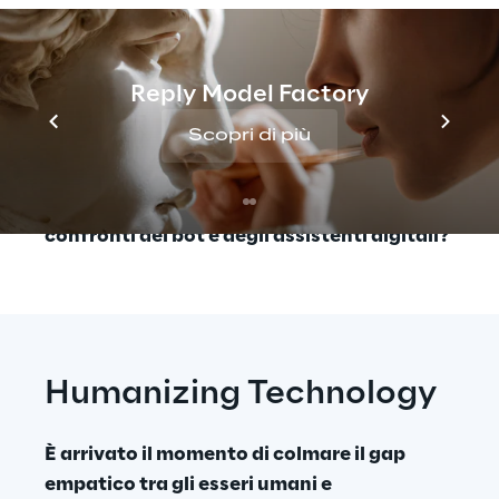
delusione. Sappiamo quindi di essere ancora 
lontani dal raggiungere il massimo delle 
possibilità tecniche dei bot e dei servizi di 
Reply Model Factory
assistenza vocale. Quali sono i passaggi che 
Scopri di più
ci mancano per completare questo 
percorso? 
Cosa dobbiamo mettere a punto 
per superare le riserve degli utenti nei 
confronti dei bot e degli assistenti digitali?
Humanizing Technology
È arrivato il momento di colmare il gap 
empatico tra gli esseri umani e 