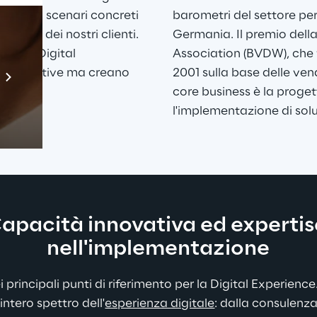
ogie in scenari concreti 
barometri del settore per i 
ogetti dei nostri clienti. 
Germania. Il premio del
oni di Digital 
Association (BVDW), che 
Prebuilt AI Apps
o innovative ma creano 
2001 sulla base delle vendi
Scopri di più
core business è la proget
l'implementazione di soluz
apacità innovativa ed expertis
nell'implementazione
i 
principali punti di riferimento
 per la Digital Experience.
'intero spettro dell'
esperienza digitale
: dalla consulenza