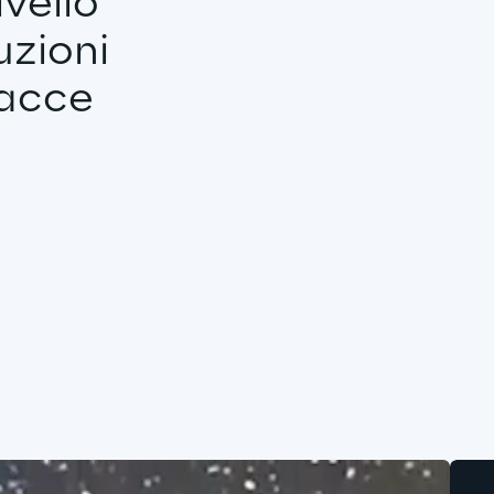
vello 
zioni 
facce 