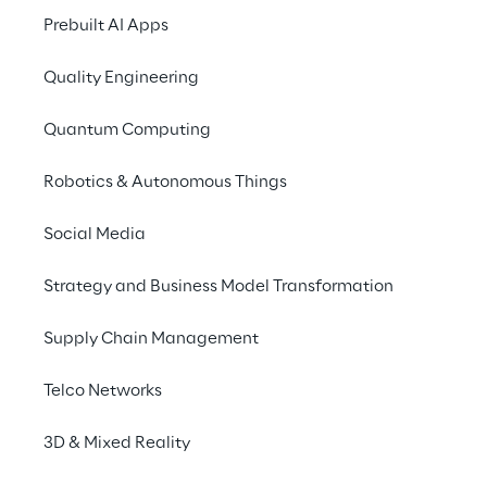
Prebuilt AI Apps
Quality Engineering
ora operano in modo autonomo, ottimizzano le interazi
Quantum Computing
Robotics & Autonomous Things
Social Media
Strategy and Business Model Transformation
Top ranking in uno d
importanti del sett
Supply Chain Management
Telco Networks
Reply ha contribuito attivamente a
3D & Mixed Reality
esperienze digitali intelligenti e pe
dall'inizio e ha sempre fatto affi