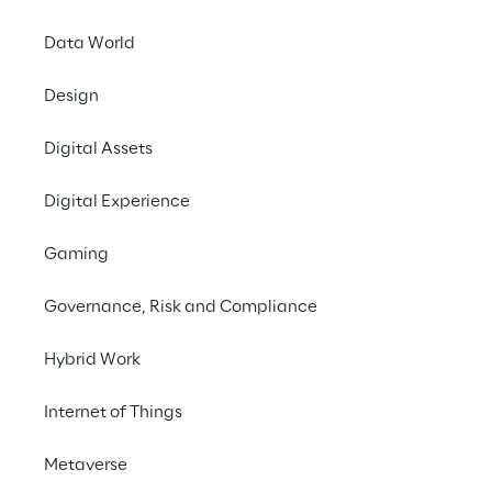
Data World
Il futu
Design
Digital Assets
Il mondo delle digi
soprattutto nel camp
Digital Experience
in cui le a
Gaming
Governance, Risk and Compliance
Hybrid Work
Internet of Things
Metaverse