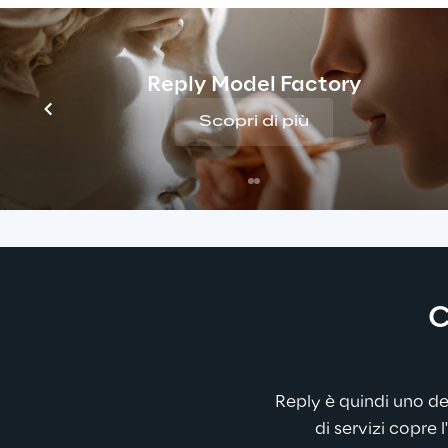
innovative. Testiamo queste tecnol
per integrarle in modo mirato nei pr
Questo ci consente di fornire soluzi
Reply Model Factory
Experience (DX) che non sono sol
Scopri di più
anche un reale valore aggiunto
.
C
Reply è quindi uno de
di servizi copre l