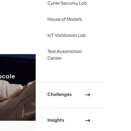
Cyber Security Lab
House of Models
lligente
IoT Validation Lab
e nuove tecnologie, 
rofondamente il modo 
Test Automation
ono i brand.
Center
 scale
Industrial Agenti
Scopri di più
Challenges
Insights