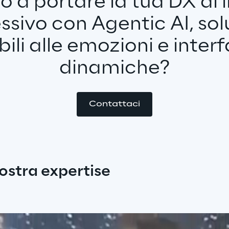
o a portare la tua DX al li
ssivo con Agentic AI, solu
bili alle emozioni e inter
dinamiche?
Contattaci
nostra expertise