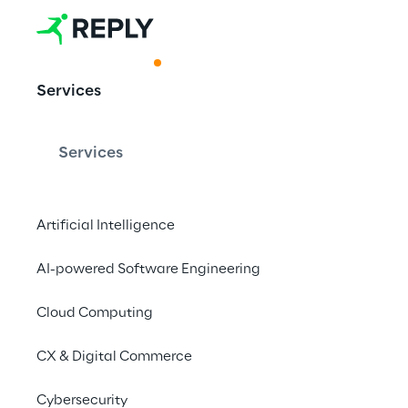
ACKNOWLEDGMENT
Services
Leader nella 
innovazioni d
Services
Artificial Intelligence
Reply sviluppa soluzio
adattive e personaliz
AI-powered Software Engineering
consecutiva una posizi
Cloud Computing
classifica BVDW 2025
CX & Digital Commerce
Contattaci
Cybersecurity