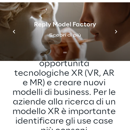
É ARRIVATO IL MOMENTO DI AGIRE
Reply Model Factory
Le cifre parlano da sé: è 
Scopri di più
giunto il momento di 
afferrare al volo le 
opportunità 
tecnologiche XR (VR, AR 
e MR) e creare nuovi 
modelli di business. Per le 
aziende alla ricerca di un 
modello XR è importante 
identificare gli use case 