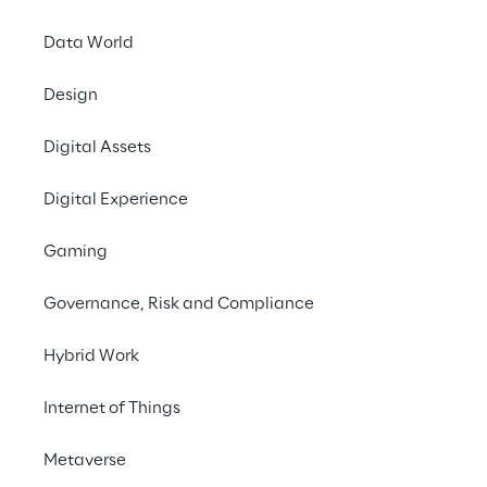
#Power App
#ERP Integration
Data World
#Microsoft Dynamics 365
Design
Digital Assets
Digital Experience
LA SFIDA
Creare un portale user-
Gaming
friendly per l'inserimento 
Governance, Risk and Compliance
ordini da parte degli 
agenti, garantendo una 
Hybrid Work
gestione integrata e 
Internet of Things
scalabile.
Metaverse