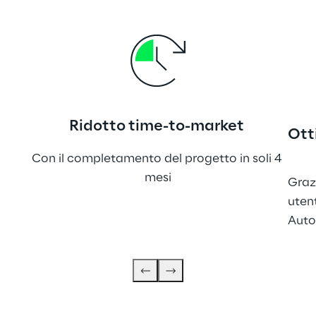
Ridotto time-to-market
Ott
Con il completamento del progetto in soli 4 
mesi
Graz
uten
Aut