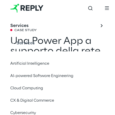
Services
CASE STUDY
Una Power App a 
Services
supporto della rete 
globale di agenti
Artificial Intelligence
AI-powered Software Engineering
Il nuovo portale di inserimento ordini di 
Anest Iwata è progettato per ottimizzare 
Cloud Computing
l’efficienza operativa e ridurre i costi di 
CX & Digital Commerce
licenza.
Cybersecurity