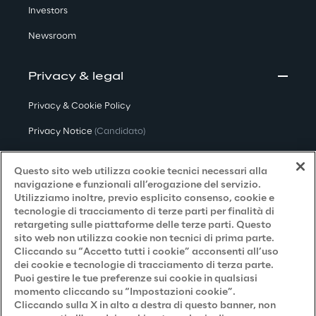
Investors
Newsroom
Privacy & legal
Privacy & Cookie Policy
Privacy Notice
(Candidato)
Privacy Notice
(Cliente)
Questo sito web utilizza cookie tecnici necessari alla
Privacy Notice
(Fornitore)
navigazione e funzionali all’erogazione del servizio.
Utilizziamo inoltre, previo esplicito consenso, cookie e
Privacy Notice
(Marketing)
tecnologie di tracciamento di terze parti per finalità di
retargeting sulle piattaforme delle terze parti. Questo
Accessibilità
sito web non utilizza cookie non tecnici di prima parte.
Cliccando su “Accetto tutti i cookie” acconsenti all’uso
dei cookie e tecnologie di tracciamento di terza parte.
Puoi gestire le tue preferenze sui cookie in qualsiasi
Careers
momento cliccando su “Impostazioni cookie”.
Cliccando sulla X in alto a destra di questo banner, non