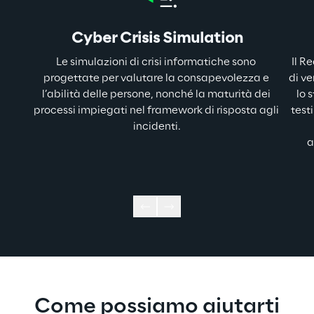
Cyber Crisis Simulation
Le simulazioni di crisi informatiche sono 
Il R
progettate per valutare la consapevolezza e 
di ve
l’abilità delle persone, nonché la maturità dei 
lo 
processi impiegati nel framework di risposta agli 
test
incidenti.
a
Come possiamo aiutarti