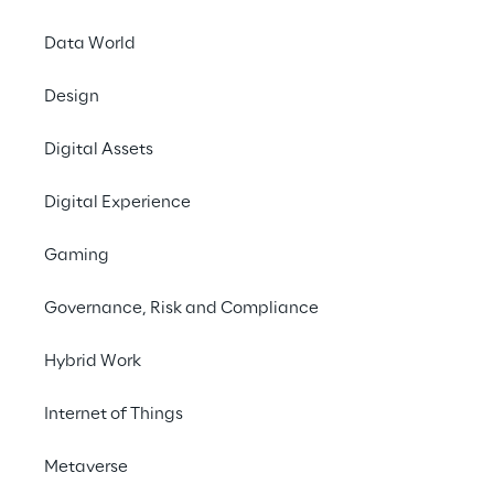
organizzativa.
Data World
Scarica il whitepaper
Design
Digital Assets
#
Cybersecurity
#
Resilience
Digital Experience
#
Testing
Gaming
Governance, Risk and Compliance
INDEX
Hybrid Work
Il contesto
Internet of Things
I fattori fondamentali
Metaverse