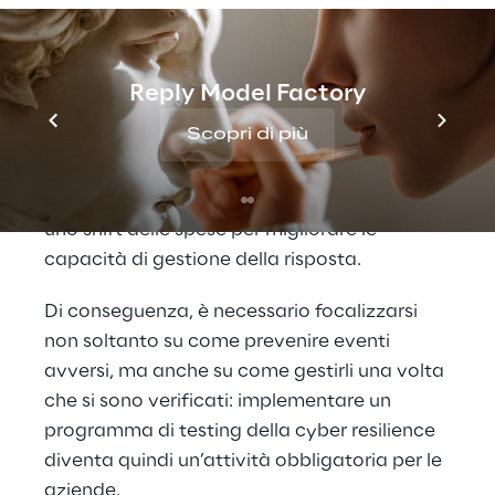
resilience è il passaggio 
da una mentalità di 
“prevenzione” a una mentalità di 
“resilienza”
, preparandosi per ‘quando’, 
Reply Model Factory
non ‘se’, si verificheranno attacchi 
Scopri di più
informatici. Questo cambiamento si è 
notato anche negli investimenti sulla 
cybersecurity: negli ultimi anni si è verificato 
uno shift delle spese per migliorare le 
capacità di gestione della risposta. 
Di conseguenza, è necessario focalizzarsi 
non soltanto su come prevenire eventi 
avversi, ma anche su come gestirli una volta 
che si sono verificati: implementare un 
programma di testing della cyber resilience 
diventa quindi un’attività obbligatoria per le 
aziende.