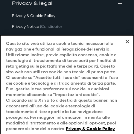
Privacy & legal
Privacy & Cookie Policy
Privacy Notice
(Candidato)
Privacy Notice
(Cliente)
Questo sito web utilizza cookie tecnici necessari alla
Privacy Notice
(Fornitore)
navigazione e funzionali all’erogazione del servizio.
Utilizziamo inoltre, previo esplicito consenso, cookie e
Privacy Notice
(Marketing)
tecnologie di tracciamento di terze parti per finalità di
retargeting sulle piattaforme delle terze parti. Questo
Accessibilità
sito web non utilizza cookie non tecnici di prima parte.
Cliccando su “Accetto tutti i cookie” acconsenti all’uso
dei cookie e tecnologie di tracciamento di terza parte.
Puoi gestire le tue preferenze sui cookie in qualsiasi
Careers
momento cliccando su “Impostazioni cookie”.
Cliccando sulla X in alto a destra di questo banner, non
Contacts
acconsenti all'uso dei cookie e tecnologie di
tracciamento di terze parti e la tua navigazione
proseguirà. Per maggiori informazioni in merito alle
modalità di trattamento e alle opzioni di opt-out, puoi
prendere visione della nostra
Privacy & Cookie Policy