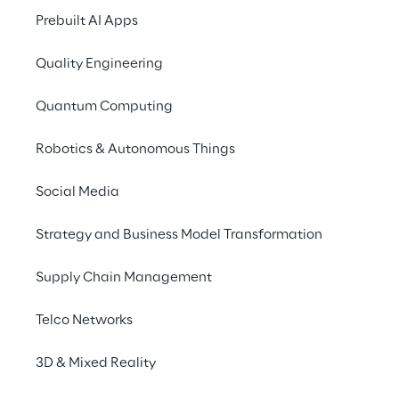
Prebuilt AI Apps
Resilience Testing
Quality Engineering
Come possiamo aiutarti
Quantum Computing
Robotics & Autonomous Things
Il contesto
Social Media
La 
Cyber resilience
 consiste nell’abilità di 
Strategy and Business Model Transformation
un’azienda o di un individuo di 
proteggersi 
dagli attacchi informatici e rispondere in 
Supply Chain Management
modo adeguato
, nonché nel saper 
Telco Networks
anticipare ed adattarsi alla costante 
evoluzione delle minacce informatiche.
3D & Mixed Reality
Un elemento fondamentale della cyber 