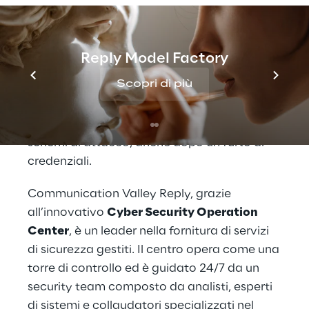
di login con credenziali rubate su un sistema
protetto, la soluzione è in grado di
individuare l’attività fraudolenta attivando
Reply Model Factory
un allarme per ogni accesso inappropriato
Scopri di più
rilevato. Incorporando tecnologie di
machine learning
, la soluzione lavora per
ridurre le frodi identificando e bloccando gli
schemi di attacco, anche dopo un furto di
credenziali.
Communication Valley Reply, grazie
all’innovativo
Cyber Security Operation
Center
, è un leader nella fornitura di servizi
di sicurezza gestiti. Il centro opera come una
torre di controllo ed è guidato 24/7 da un
security team composto da analisti, esperti
di sistemi e collaudatori specializzati nel