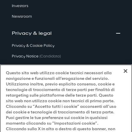
Investors
Newsroom
Privacy & legal
Privacy & Cookie Policy
Privacy Notice
(Candidato)
Privacy Notice
(Cliente)
Questo sito web utilizza cookie tecnici necessari alla
Privacy Notice
(Fornitore)
navigazione e funzionali all’erogazione del servizio.
Utilizziamo inoltre, previo esplicito consenso, cookie e
Privacy Notice
(Marketing)
tecnologie di tracciamento di terze parti per finalità di
retargeting sulle piattaforme delle terze parti. Questo
Accessibilità
sito web non utilizza cookie non tecnici di prima parte.
Cliccando su “Accetto tutti i cookie” acconsenti all’uso
dei cookie e tecnologie di tracciamento di terza parte.
Puoi gestire le tue preferenze sui cookie in qualsiasi
Careers
momento cliccando su “Impostazioni cookie”.
Cliccando sulla X in alto a destra di questo banner, non