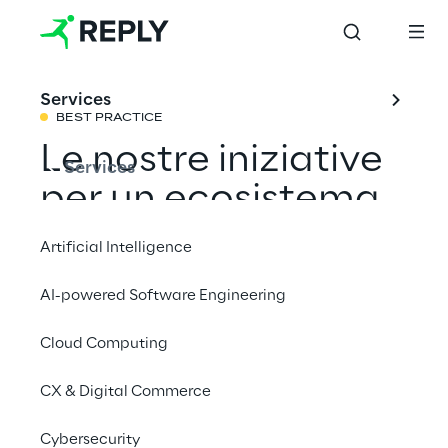
Services
BEST PRACTICE
Le nostre iniziative
Services
per un ecosistema
digitale europeo
Artificial Intelligence
più sicuro
AI-powered Software Engineering
Cloud Computing
Condividi con un amico
CX & Digital Commerce
Cybersecurity