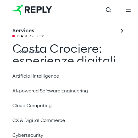
Services
CASE STUDY
Costa Crociere:
Services
esperienze digitali
personalizzate per
Artificial Intelligence
attrarre nuovi
AI-powered Software Engineering
clienti fidelizzando
Cloud Computing
la customer base
CX & Digital Commerce
Condividi con un amico
Cybersecurity