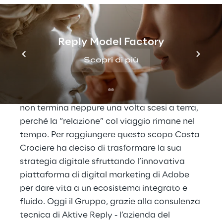
desiderata sono spesso diversi», spiega
Alessandro Casellato, Guest Experience
Digital & Transformation Director di Costa
Reply Model Factory
Crociere.
Scopri di più
L’obiettivo è creare un’esperienza “olistica”
che inizia a casa nella ricerca del viaggio,
prosegue a bordo della nave da crociera, e
non termina neppure una volta scesi a terra,
perché la “relazione” col viaggio rimane nel
tempo. Per raggiungere questo scopo Costa
Crociere ha deciso di trasformare la sua
strategia digitale sfruttando l’innovativa
piattaforma di digital marketing di Adobe
per dare vita a un ecosistema integrato e
fluido. Oggi il Gruppo, grazie alla consulenza
tecnica di Aktive Reply - l’azienda del