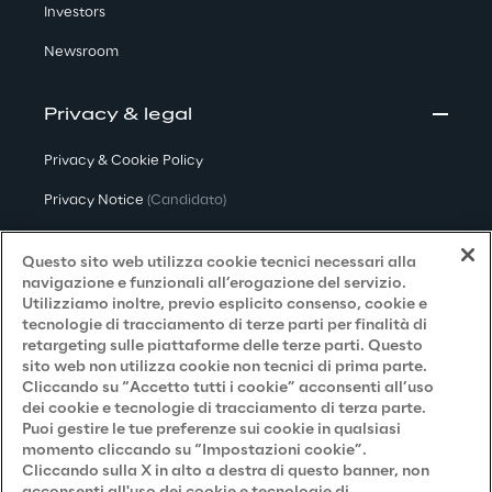
Investors
Newsroom
Privacy & legal
Privacy & Cookie Policy
Privacy Notice
(Candidato)
Privacy Notice
(Cliente)
Questo sito web utilizza cookie tecnici necessari alla
Privacy Notice
(Fornitore)
navigazione e funzionali all’erogazione del servizio.
Utilizziamo inoltre, previo esplicito consenso, cookie e
Privacy Notice
(Marketing)
tecnologie di tracciamento di terze parti per finalità di
retargeting sulle piattaforme delle terze parti. Questo
Accessibilità
sito web non utilizza cookie non tecnici di prima parte.
Cliccando su “Accetto tutti i cookie” acconsenti all’uso
dei cookie e tecnologie di tracciamento di terza parte.
Puoi gestire le tue preferenze sui cookie in qualsiasi
Careers
momento cliccando su “Impostazioni cookie”.
Cliccando sulla X in alto a destra di questo banner, non
Contacts