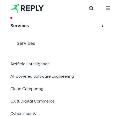
CASE STUDY
Services
La cloud journey di 
Edison
Services
Artificial Intelligence
Una storia di successo di migrazione cloud
AI-powered Software Engineering
Cloud Computing
Edison's challenge
CX & Digital Commerce
Cybersecurity