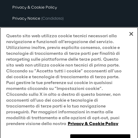
Privacy & Cookie Policy
Privacy Notice
(Candidato)
Privacy Notice
(Cliente)
Questo sito web utilizza cookie tecnici necessari alla
Privacy Notice
(Fornitore)
navigazione e funzionali all’erogazione del servizio.
Utilizziamo inoltre, previo esplicito consenso, cookie e
Privacy Notice
(Marketing)
tecnologie di tracciamento di terze parti per finalità di
retargeting sulle piattaforme delle terze parti. Questo
Accessibilità
sito web non utilizza cookie non tecnici di prima parte.
Cliccando su “Accetto tutti i cookie” acconsenti all’uso
dei cookie e tecnologie di tracciamento di terza parte.
Puoi gestire le tue preferenze sui cookie in qualsiasi
Careers
momento cliccando su “Impostazioni cookie”.
Cliccando sulla X in alto a destra di questo banner, non
Contacts
acconsenti all'uso dei cookie e tecnologie di
tracciamento di terze parti e la tua navigazione
proseguirà. Per maggiori informazioni in merito alle
modalità di trattamento e alle opzioni di opt-out, puoi
prendere visione della nostra
Privacy & Cookie Policy