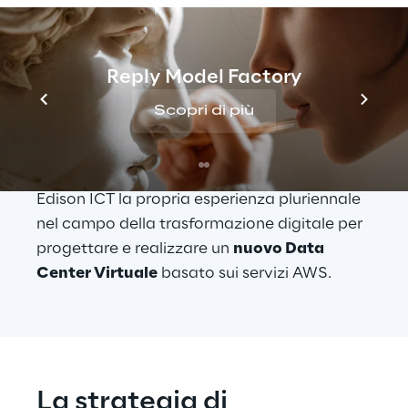
Un partner affidabile a 
cui rivolgersi per una 
trasformazione di 
Reply Model Factory
successo
Scopri di più
Storm Reply
, 
Partner di AWS
 di consulenza 
di livello Premier, ha messo a disposizione di 
Edison ICT la propria esperienza pluriennale 
nel campo della trasformazione digitale per 
progettare e realizzare un 
nuovo Data 
Center Virtuale
 basato sui servizi AWS.
La strategia di 