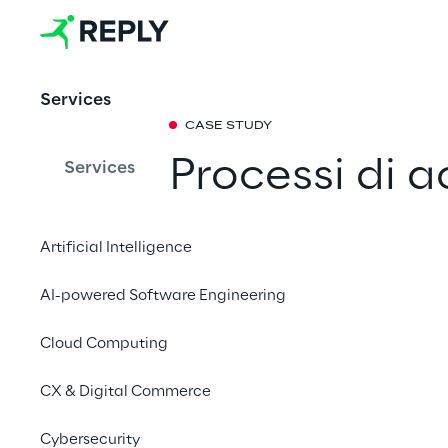
Services
CASE STUDY
Processi di a
Services
maggiore con
Artificial Intelligence
Healthy Repl
AI-powered Software Engineering
Il nuovo sistema di c
Cloud Computing
ERP Cloud applicato c
Policlinico di Milano.
CX & Digital Commerce
Cybersecurity