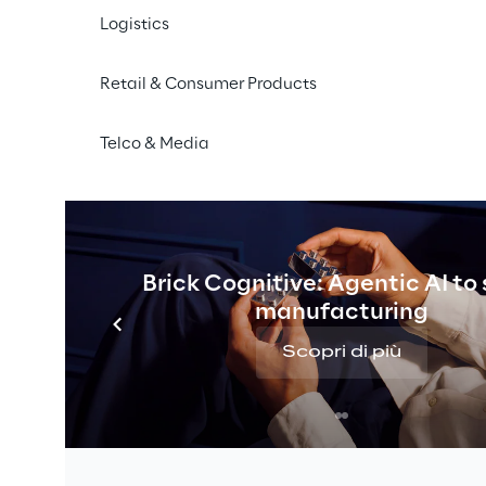
Logistics
Retail & Consumer Products
Telco & Media
one 
Migliorare e velocizzare i processi di a
tracciando in modo efficace le richiest
ari
dipartimenti aziendali, sono le ragion
ad adottare il nuovo sistema di proc
Brick Cognitive: Agentic AI to
Reply attraverso Oracle ERP Self Ser
manufacturing
Tra gli Ospedali che hanno implementa
Scopri di più
Policlinico di Milano, primo istituto di
per la ricerca scientifica prodotta, e c
internazionale per diverse patologie.