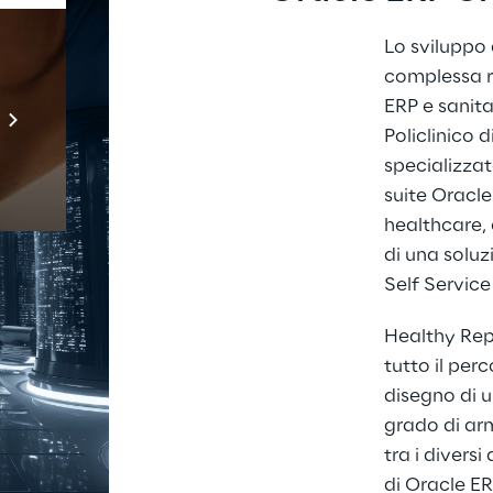
Lo sviluppo 
complessa r
Prebuilt AI Apps
ERP e sanitar
Scopri di più
Policlinico 
specializzat
suite Oracle
healthcare, 
di una soluz
Self Servic
Healthy Repl
tutto il per
disegno di 
grado di arm
tra i divers
di Oracle E