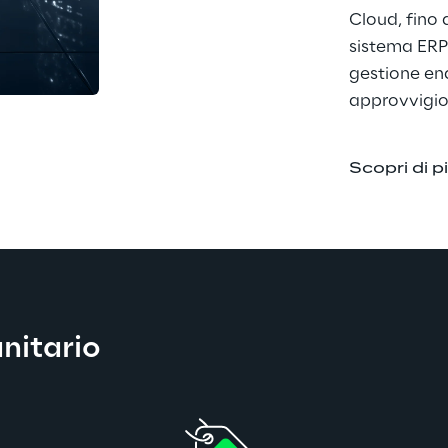
Cloud, fino 
sistema ERP 
gestione end
approvvigi
Scopri di p
anitario