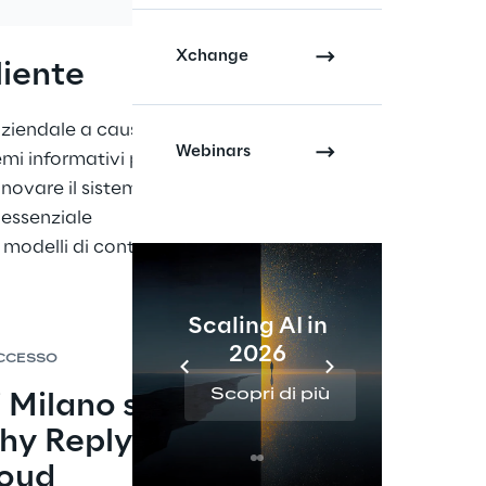
Xchange
liente
aziendale a causa 
Webinars
temi informativi poco 
innovare il sistema 
 essenziale 
modelli di controllo 
Scaling AI in
2026
Re
UCCESSO
Scopri di più
Sc
i Milano si 
hy Reply e 
loud