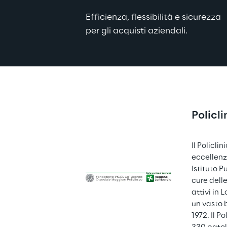
Efficienza, flessibilità e sicurezza 
per gli acquisti aziendali.
Policli
Il Policli
eccellenze
Istituto P
cure dell
attivi in 
un vasto b
1972. Il P