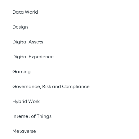
Data World
Design
IL PROGETTO
Digital Assets
Migliorare la gesti
Digital Experience
degli acquisti sanit
Gaming
Governance, Risk and Compliance
Hybrid Work
Internet of Things
Metaverse