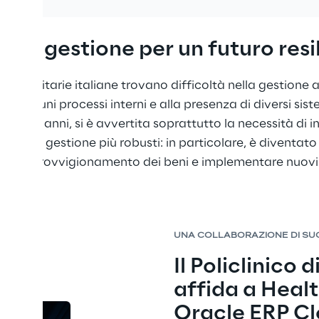
SSARIO
i di gestione per un futuro resi
oni sanitarie italiane trovano difficoltà nella gestione 
i alcuni processi interni e alla presenza di diversi sis
li ultimi anni, si è avvertita soprattutto la necessità di 
odelli di gestione più robusti: in particolare, è diventato
i di approvvigionamento dei beni e implementare nuovi 
orse.
UNA COLLABORAZIONE DI S
Il Policlinico d
affida a Healt
Oracle ERP C