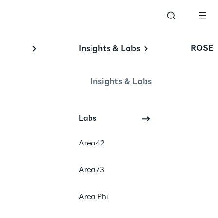
ROSE
Insights & Labs
Insights & Labs
on 
Labs
Area42
#Oracle ERP Cloud 
Area73
implementation
#Integrated procurement 
Area Phi
processes
#Optimization in HealthCare