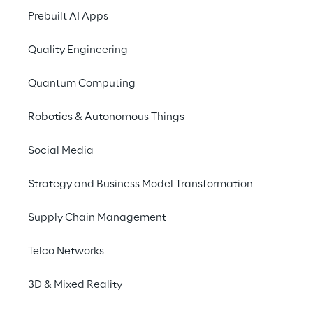
Prebuilt AI Apps
UN CAMBIAMENTO NECE
Nuovi modell
Quality Engineering
Spesso le organizzazi
Quantum Computing
della frammentazione d
Robotics & Autonomous Things
integrati tra loro. Neg
sanitario e definire m
Social Media
ottimizzare i process
della spesa e delle ris
Strategy and Business Model Transformation
Supply Chain Management
Telco Networks
3D & Mixed Reality