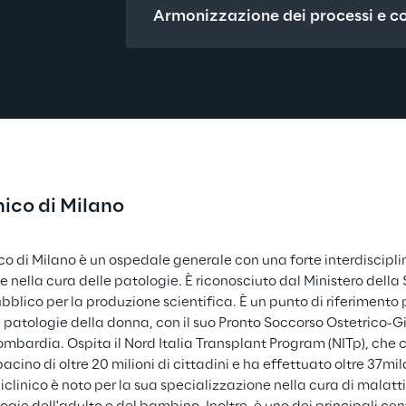
Armonizzazione dei processi e co
nico di Milano
nico di Milano è un ospedale generale con una forte interdiscipli
 nella cura delle patologie. È riconosciuto dal Ministero della 
ubblico per la produzione scientifica. È un punto di riferimento 
e patologie della donna, con il suo Pronto Soccorso Ostetrico-Gi
Lombardia. Ospita il Nord Italia Transplant Program (NITp), che c
acino di oltre 20 milioni di cittadini e ha effettuato oltre 37mi
oliclinico è noto per la sua specializzazione nella cura di malatt