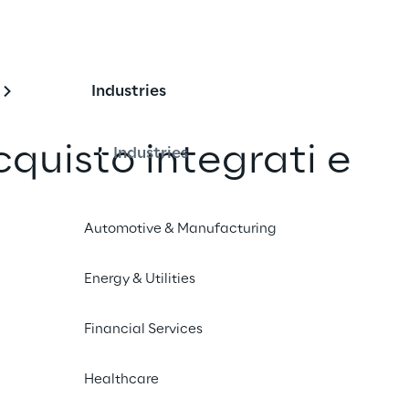
Industries
cquisto integrati e 
Industries
trollo della spesa c
Automotive & Manufacturing
y
Energy & Utilities
ontrollo della spesa tramite Oracle 
on successo alla realtà del 
Financial Services
Healthcare