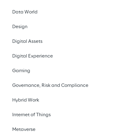
ogni anno in futuro con strategie FinOps 
mirate.
Data World
Design
Contattaci
Digital Assets
#FinOps
Digital Experience
#Cloud Computing
#Automotive Industry
Gaming
Governance, Risk and Compliance
Hybrid Work
LA SFIDA
Internet of Things
Consentire ai team 
Metaverse