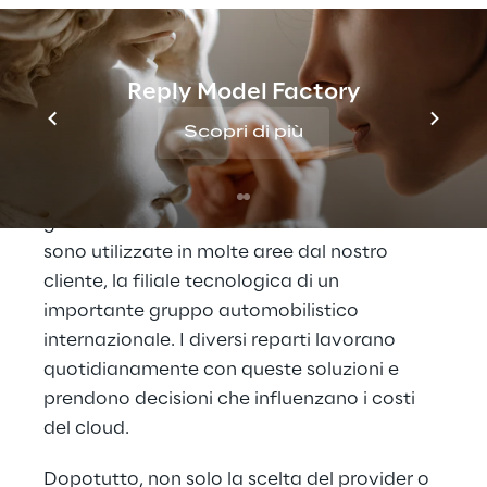
LO SCENARIO
Gestione 
Reply Model Factory
decentralizzata del 
cloud
Scopri di più
Manutenzione predittiva, servizi in rete, 
gestione interna dei dati: le soluzioni cloud 
sono utilizzate in molte aree dal nostro 
cliente, la filiale tecnologica di un 
importante gruppo automobilistico 
internazionale. I diversi reparti lavorano 
quotidianamente con queste soluzioni e 
prendono decisioni che influenzano i costi 
del cloud.
Dopotutto, non solo la scelta del provider o 