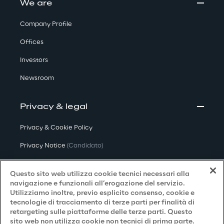
We are
Company Profile
Offices
Investors
Newsroom
Privacy & legal
Privacy & Cookie Policy
Privacy Notice
(Candidato)
Privacy Notice
(Cliente)
Questo sito web utilizza cookie tecnici necessari alla
Privacy Notice
(Fornitore)
navigazione e funzionali all’erogazione del servizio.
Utilizziamo inoltre, previo esplicito consenso, cookie e
Privacy Notice
(Marketing)
tecnologie di tracciamento di terze parti per finalità di
retargeting sulle piattaforme delle terze parti. Questo
Accessibilità
sito web non utilizza cookie non tecnici di prima parte.