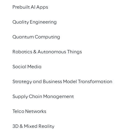
decentralizzati di 
Prebuilt AI Apps
comprendere i costi del 
cloud, identificare le 
Quality Engineering
opportunità di 
Quantum Computing
ottimizzazione, stabilire 
una cultura FinOps 
Robotics & Autonomous Things
sostenibile e, in questo 
Social Media
modo, generare il 
massimo valore 
Strategy and Business Model Transformation
aziendale dagli 
Supply Chain Management
investimenti cloud a 
lungo termine.
Telco Networks
3D & Mixed Reality