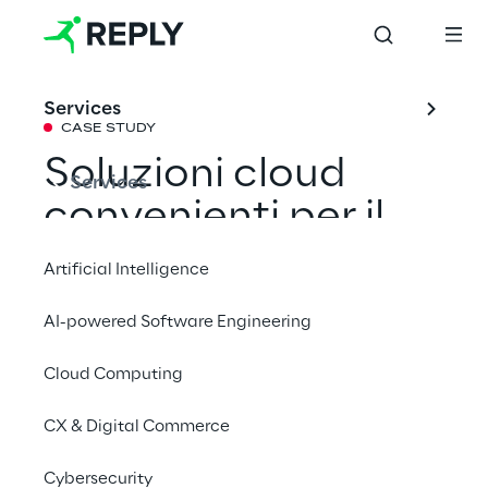
Services
CASE STUDY
Soluzioni cloud 
Services
convenienti per il 
settore 
Artificial Intelligence
automobilistico
AI-powered Software Engineering
Cloud Computing
Con il nostro supporto, una filiale di un 
importante produttore automobilistico è 
CX & Digital Commerce
stata in grado di identificare oltre 5,5 milioni 
di euro di costi cloud che può risparmiare 
Cybersecurity