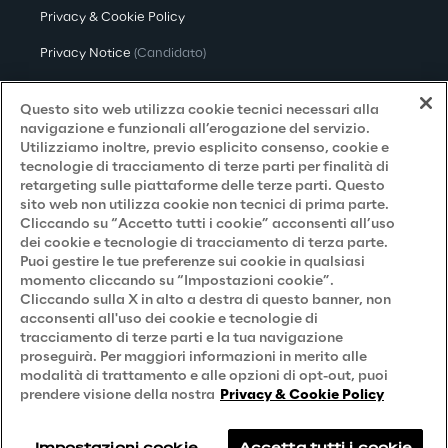
Privacy & Cookie Policy
Privacy Notice
(Candidato)
Privacy Notice
(Cliente)
Questo sito web utilizza cookie tecnici necessari alla
Privacy Notice
(Fornitore)
navigazione e funzionali all’erogazione del servizio.
Utilizziamo inoltre, previo esplicito consenso, cookie e
Privacy Notice
(Marketing)
tecnologie di tracciamento di terze parti per finalità di
retargeting sulle piattaforme delle terze parti. Questo
Accessibilità
sito web non utilizza cookie non tecnici di prima parte.
Cliccando su “Accetto tutti i cookie” acconsenti all’uso
dei cookie e tecnologie di tracciamento di terza parte.
Puoi gestire le tue preferenze sui cookie in qualsiasi
Careers
momento cliccando su “Impostazioni cookie”.
Cliccando sulla X in alto a destra di questo banner, non
Contacts
acconsenti all'uso dei cookie e tecnologie di
tracciamento di terze parti e la tua navigazione
proseguirà. Per maggiori informazioni in merito alle
modalità di trattamento e alle opzioni di opt-out, puoi
prendere visione della nostra
Privacy & Cookie Policy