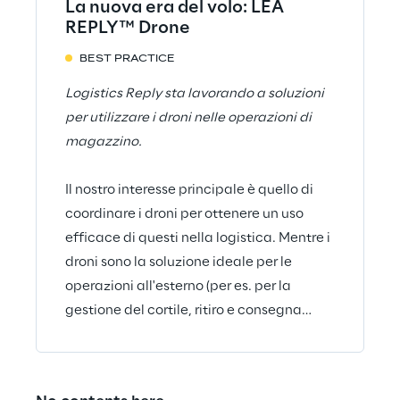
La nuova era del volo: LEA
REPLY™ Drone
BEST PRACTICE
Logistics Reply sta lavorando a soluzioni
per utilizzare i droni nelle operazioni di
magazzino.
Il nostro interesse principale è quello di
coordinare i droni per ottenere un uso
efficace di questi nella logistica. Mentre i
droni sono la soluzione ideale per le
operazioni all'esterno (per es. per la
gestione del cortile, ritiro e consegna
merce a magazzino - last mile delivery),
siamo convinti che possano essere
utilizzati anche per operazioni all'interno