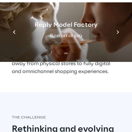
experiences
Today’s customers are looking for a less 
‘mediated’ relationship with brands but, at 
Reply Model Factory
the same time, want a personalised 
Scopri di più
experience, that can evolve alongside their 
changing needs and tastes.
The pandemic has accelerated the shift 
away from physical stores to fully digital 
and omnichannel shopping experiences.
THE CHALLENGE
Rethinking and evolving 