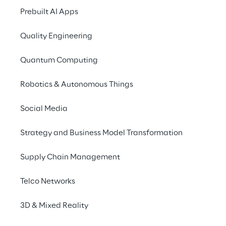
Prebuilt AI Apps
The big picture
Quality Engineering
The challenge
Quantum Computing
Robotics & Autonomous Things
Making a difference
Social Media
Download brochure
Strategy and Business Model Transformation
Supply Chain Management
Telco Networks
THE BIG PICTURE
A shift towards digital
3D & Mixed Reality