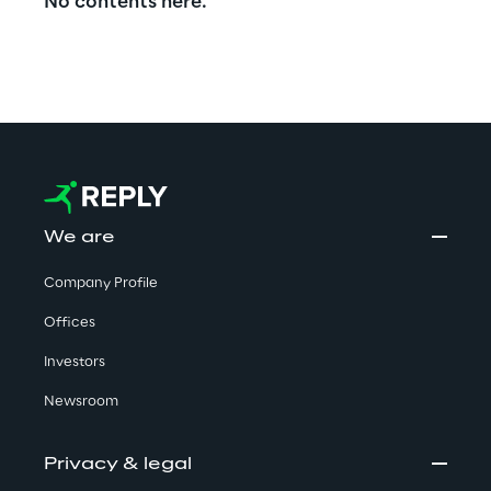
No contents here.
(controllo delle scorte/inventario).
WATCH THE VIDEO
We are
Company Profile
Offices
Investors
Newsroom
Privacy & legal