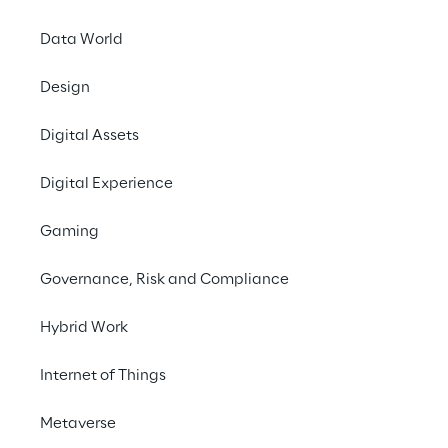
#Dolor sit amet
#Consectetur
Data World
Design
Digital Assets
Digital Experience
PRESS RELEASE
Gaming
Leader in 2021 Magic 
Quadrant
Governance, Risk and Compliance
Hybrid Work
Internet of Things
Metaverse
INDEX