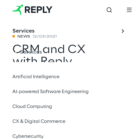
Services
NEWS
12/03/2021
CRM and CX
Services
with Reply
Artificial Intelligence
Reply is a leader in 2021 Magic Quadrant for 
AI-powered Software Engineering
CRM and customer experience 
implementation services worldwide
Cloud Computing
CX & Digital Commerce
#CRM
#Lorem ipsum
Cybersecurity