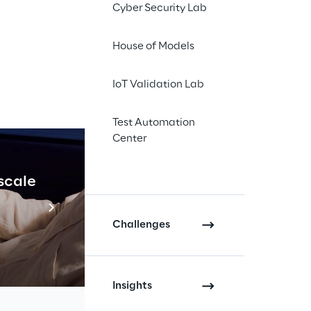
Cyber Security Lab
ne di 
House of Models
m per 
IoT Validation Lab
cace il 
Test Automation
Center
 scale
Industrial Agenti
Scopri di più
Challenges
Insights