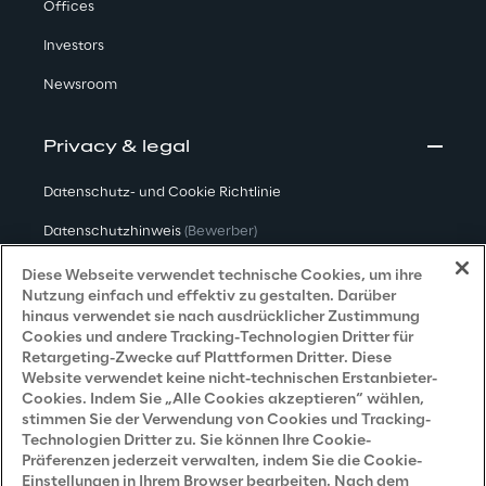
Offices
Investors
Newsroom
Privacy & legal
Datenschutz- und Cookie Richtlinie
Datenschutzhinweis
(Bewerber)
Datenschutzhinweis
(Kunden)
Diese Webseite verwendet technische Cookies, um ihre
Nutzung einfach und effektiv zu gestalten. Darüber
Datenschutzhinweis
(Dienstleister)
hinaus verwendet sie nach ausdrücklicher Zustimmung
Cookies und andere Tracking-Technologien Dritter für
Datenschutzhinweis
(Marketing)
Retargeting-Zwecke auf Plattformen Dritter. Diese
Website verwendet keine nicht-technischen Erstanbieter-
Grundsatzerklärung - LKSG
(Deutschland)
Cookies. Indem Sie „Alle Cookies akzeptieren“ wählen,
stimmen Sie der Verwendung von Cookies und Tracking-
Accessibility Statement
Technologien Dritter zu. Sie können Ihre Cookie-
Präferenzen jederzeit verwalten, indem Sie die Cookie-
Einstellungen in Ihrem Browser bearbeiten. Nach dem