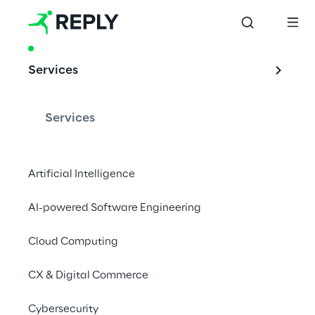
PRODUCT & ACCELERATOR
Services
3D Platform
Services
Erschließen Sie mit der Konfigurationslösung 
Artificial Intelligence
von Reply das volle Potenzial von 3D im 
Produktentwicklungsprozess und führen Sie 
AI-powered Software Engineering
so zur Generierung wirkungsvoller digitaler 
Zwillinge.
Cloud Computing
CX & Digital Commerce
Produktentwicklung mit 
Cybersecurity