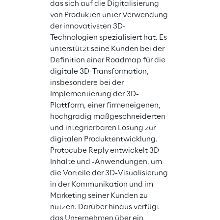
das sich auf die Digitalisierung 
von Produkten unter Verwendung 
der innovativsten 3D-
Technologien spezialisiert hat. Es 
Discovery Repl
unterstützt seine Kunden bei der 
fundiertes Fa
Definition einer Roadmap für die 
Bereichen Clo
digitale 3D-Transformation, 
digitale Medi
insbesondere bei der 
Systemintegrat
Implementierung der 3D-
Entwicklung fo
Plattform, einer firmeneigenen, 
Komplettlösun
hochgradig maßgeschneiderten 
eXperience M
und integrierbaren Lösung zur 
für die Verwa
digitalen Produktentwicklung. 
Verteilung von
Protocube Reply entwickelt 3D-
Multimediainh
Inhalte und -Anwendungen, um 
und digitale 
die Vorteile der 3D-Visualisierung 
spezialisiert.
in der Kommunikation und im 
Suite vertikal
Marketing seiner Kunden zu 
Anwendungen 
nutzen. Darüber hinaus verfügt 
für den digit
das Unternehmen über ein 