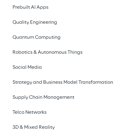
Prebuilt AI Apps
SOCIAL-MEDIA-KAMPAGNE
Quality Engineering
Key-Visuals mit großer 
Quantum Computing
ästhetischer Wirkung, die 
Kunst und Realität 
Robotics & Autonomous Things
miteinander 
Social Media
verschmelzen.
Strategy and Business Model Transformation
Supply Chain Management
Models aus Marmor
Telco Networks
Maßgefertigte 3D-Marmorstatuen, die auf 
3D & Mixed Reality
der Grundlage von Gesichtern und Posen 