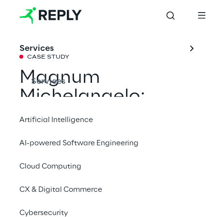
Services
CASE STUDY
Magnum 
Services
Michelangelo: 
Social-Media-
Artificial Intelligence
Kampagne & AR-
AI-powered Software Engineering
Erlebnisse
Cloud Computing
Magnum wollte bei der 
CX & Digital Commerce
Markteinführungskampagne für das neue Eis 
Cybersecurity
„Magnum Michelangelo“ auf die kulturelle 