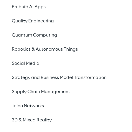
vorhandene Wissen innerhalb von Reply, mit 
Prebuilt AI Apps
dem Ziel, neue Digital-Experience-Erlebnisse 
zu schaffen, darunter Digital Humans, die 
Quality Engineering
Generierung von Inhalten mit Gen AI sowie 
die Entwicklung von Lösungen, die mit den 
Quantum Computing
neuesten VR/XR-Headsets nutzbar sind.
Robotics & Autonomous Things
Social Media
Strategy and Business Model Transformation
Supply Chain Management
Telco Networks
3D & Mixed Reality