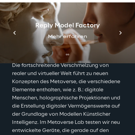
Integration 
Reply Model Factory
verschiedener 
Technologien für neue 
Mehr erfahren
immersive Lösungen
Die fortschreitende Verschmelzung von 
realer und virtueller Welt führt zu neuen 
Konzepten des Metaverse, die verschiedene 
Elemente enthalten, wie z. B.: digitale 
Menschen, holographische Projektionen und 
die Erstellung digitaler Vermögenswerte auf 
der Grundlage von Modellen Künstlicher 
Intelligenz. Im Metaverse Lab testen wir neu 
entwickelte Geräte, die gerade auf den 