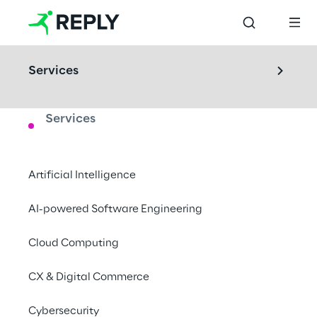
Services
Services
LABS
Metaverse Lab
Artificial Intelligence
Wir integrieren AR/VR-Technologien, 3D-
AI-powered Software Engineering
Content-Generierung und KI-gestützte 
Cloud Computing
Services, um innovative Digital-Experience-
Lösungen zu entwickeln.
CX & Digital Commerce
Turin, Italy
Cybersecurity