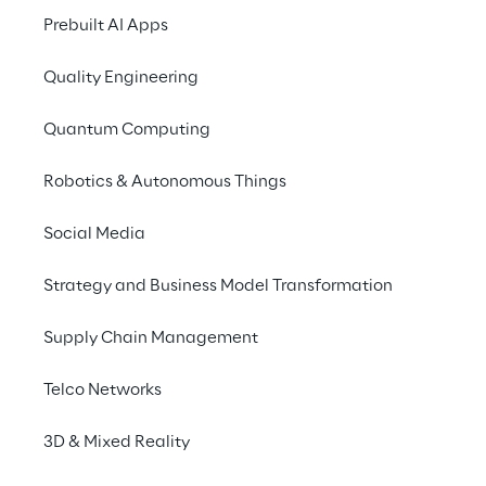
pratiche sostenibili comportano anche un 
Prebuilt AI Apps
valore aziendale. Sarà lo sviluppo 
tecnologico ad avere un ruolo 
Quality Engineering
fondamentale in questa transizione, unendo 
Quantum Computing
sostenibilità e trasformazione digitale dei 
business.
Robotics & Autonomous Things
Social Media
Strategy and Business Model Transformation
Supply Chain Management
CONSUMATORI
Telco Networks
Il grande risveglio ecologico dei consumatori è 
3D & Mixed Reality
cominciato, traducendosi in azioni di acquisto 
quotidiane, con un numero crescente di 