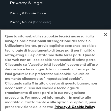
Privacy & legal
Privacy & Cookie Policy
Privacy Notice
(Candidato)
Privacy Notice
(Cliente)
Questo sito web utilizza cookie tecnici necessari alla
Privacy Notice
(Fornitore)
navigazione e funzionali all’erogazione del servizio.
Utilizziamo inoltre, previo esplicito consenso, cookie e
Privacy Notice
(Marketing)
tecnologie di tracciamento di terze parti per finalità di
retargeting sulle piattaforme delle terze parti. Questo
Accessibilità
sito web non utilizza cookie non tecnici di prima parte.
Cliccando su “Accetto tutti i cookie” acconsenti all’uso
dei cookie e tecnologie di tracciamento di terza parte.
Puoi gestire le tue preferenze sui cookie in qualsiasi
Careers
momento cliccando su “Impostazioni cookie”.
Cliccando sulla X in alto a destra di questo banner, non
Contacts
acconsenti all'uso dei cookie e tecnologie di
tracciamento di terze parti e la tua navigazione
proseguirà. Per maggiori informazioni in merito alle
modalità di trattamento e alle opzioni di opt-out, puoi
prendere visione della nostra
Privacy & Cookie Policy