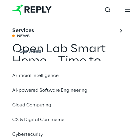
Services
NEWS
Open Lab Smart
Services
Home – Time to
HACK!
Artificial Intelligence
AI-powered Software Engineering
Condividi con un amico
Cloud Computing
Events
CX & Digital Commerce
Security
Internet of Things
Cybersecurity