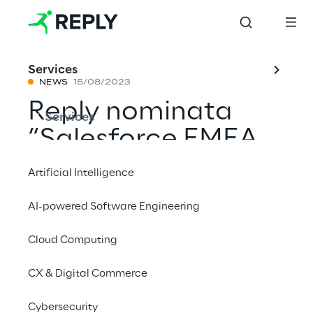
Services
NEWS
15/08/2023
Reply nominata
Services
“Salesforce EMEA
Strategic Partner"
Artificial Intelligence
AI-powered Software Engineering
Condividi con un amico
Cloud Computing
hparlanis
CX & Digital Commerce
Salesforce
Cybersecurity