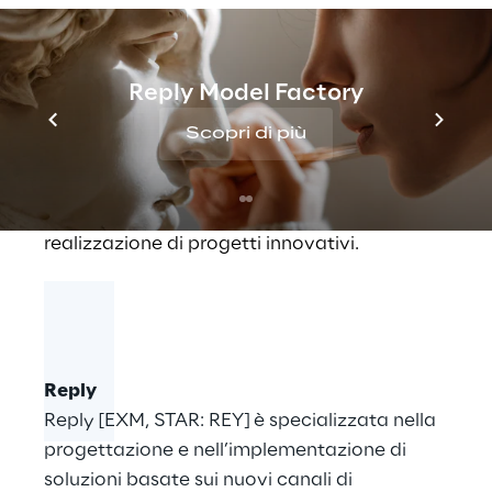
“ONE Partner Program”.
Con l'attuale focus di Reply su tendenze
Reply Model Factory
quali la moderna gestione dei dati,
l'intelligenza artificiale e la carbon neutrality,
Scopri di più
Reply fornisce consulenza alle aziende su
temi attuali di Salesforce quali Data Cloud,
Net Zero Cloud e Einstein GPT e supporta la
realizzazione di progetti innovativi.
Reply
Reply [EXM, STAR: REY] è specializzata nella
progettazione e nell’implementazione di
soluzioni basate sui nuovi canali di