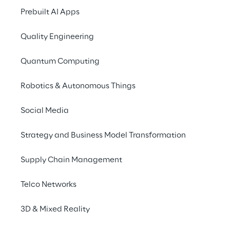
Prebuilt AI Apps
View office locations
Quality Engineering
Quantum Computing
Robotics & Autonomous Things
Social Media
We are
Strategy and Business Model Transformation
Company Profile
Offices
Supply Chain Management
Investors
Telco Networks
Newsroom
3D & Mixed Reality
Privacy & legal