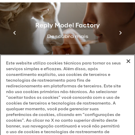
Privacy & Cookie Policy
Privacy Notice
(Client - LGPD)
Reply Model Factory
Privacy Notice
(Client - GDPR)
Descubra mais
Privacy Notice
(Supplier - LGPD)
Privacy Notice
(Supplier - GDPR)
Privacy Notice
(Candidate - LGPD)
Este website utiliza cookies técnicos para tornar os seus
serviços simples e eficazes. Além disso, após
Privacy Notice
(Candidate - GDPR)
consentimento explícito, usa cookies de terceiros e
tecnologias de rastreamento para fins de
Privacy Notice
(Marketing)
redirecionamento em plataformas de terceiros. Este site
não usa cookies primários não-técnicos. Ao selecionar
Accessibility Statement
“aceitar todos os cookies” você concorda com o uso de
cookies de terceiros e tecnologias de rastreamento. A
qualquer momento, você pode gerenciar suas
preferências de cookies, clicando em “configurações de
Careers
cookies". Ao clicar no X no canto superior direito deste
banner, sua navegação continuará e você não permitirá
Contacts
o uso de cookies e tecnologias de rastreamento de