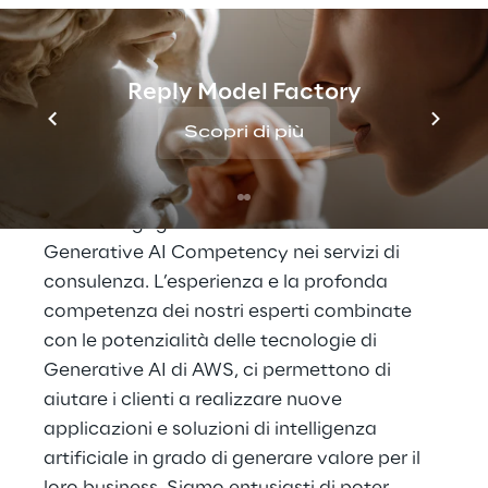
artificiale generativa che abilitano strategie
di trasformazione digitale per migliorare la
customer experience, offrire contenuti iper-
Reply Model Factory
personalizzati e coinvolgenti, snellire i flussi
Scopri di più
di lavoro e garantire risultati concreti.
Filippo Rizzante, CTO di Reply, ha dichiarato:
“Siamo orgogliosi di aver ottenuto l’AWS
Generative AI Competency nei servizi di
consulenza. L’esperienza e la profonda
competenza dei nostri esperti combinate
con le potenzialità delle tecnologie di
Generative AI di AWS, ci permettono di
aiutare i clienti a realizzare nuove
applicazioni e soluzioni di intelligenza
artificiale in grado di generare valore per il