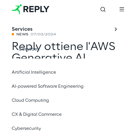
Services
NEWS
07/03/2024
Reply ottiene l'AWS
Services
Generative AI
Competency,
Artificial Intelligence
dimostrando la
AI-powered Software Engineering
propria abilità e
Cloud Computing
competenza
nell'implementazione
CX & Digital Commerce
di soluzioni di
Cybersecurity